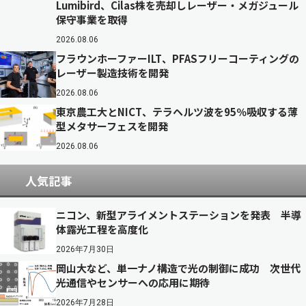
Lumibird、Cilas株を売却しレーザー・メガジュール
保守事業を取得
2026.08.06
フラウンホーファーILT、PFASフリーコーティングの
レーザー製造技術を開発
2026.08.06
東京農工大とNICT、テラヘルツ波を95％吸収する薄
型メタサーフェスを開発
2026.08.06
人気記事
ニコン、新型アライメントステーションを発表 半導
体露光工程を高度化
2026年7月30日
岡山大など、単一ナノ構造で光の制御に成功 次世代
光通信やセンサーへの応用に期待
2026年7月28日