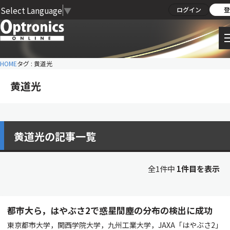
Select Language
▼
ログイン
登
HOME
タグ : 黄道光
黄道光
黄道光の記事一覧
全1件中
1件目を表示
都市大ら，はやぶさ2で惑星間塵の分布の検出に成功
東京都市大学，関西学院大学，九州工業大学，JAXA「はやぶさ2」