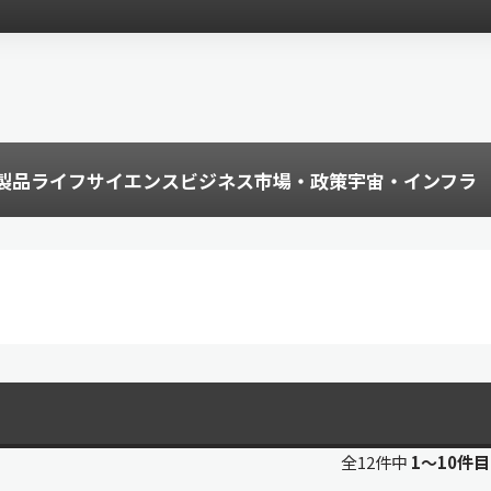
製品
ライフサイエンス
ビジネス
市場・政策
宇宙・インフラ
全12件中
1〜10件