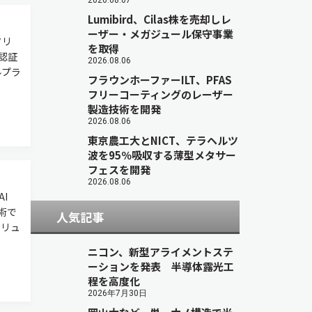
2026.08.07
Lumibird、Cilas株を売却しレ
ーザー・メガジュール保守事業
ソリ
を取得
認証
2026.08.06
ルプラ
フラウンホーファーILT、PFAS
フリーコーティングのレーザー
製造技術を開発
2026.08.06
東京農工大とNICT、テラヘルツ
波を95％吸収する薄型メタサー
フェスを開発
2026.08.06
I
技術で
人気記事
ソリュ
ニコン、新型アライメントステ
ーションを発表 半導体露光工
程を高度化
2026年7月30日