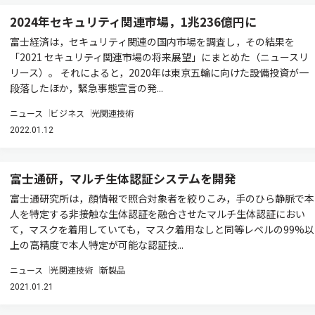
2024年セキュリティ関連市場，1兆236億円に
富士経済は，セキュリティ関連の国内市場を調査し，その結果を
「2021 セキュリティ関連市場の将来展望」にまとめた（ニュースリ
リース）。 それによると，2020年は東京五輪に向けた設備投資が一
段落したほか，緊急事態宣言の発...
ニュース
ビジネス
光関連技術
2022.01.12
富士通研，マルチ生体認証システムを開発
富士通研究所は，顔情報で照合対象者を絞りこみ，手のひら静脈で本
人を特定する非接触な生体認証を融合させたマルチ生体認証におい
て，マスクを着用していても，マスク着用なしと同等レベルの99%以
上の高精度で本人特定が可能な認証技...
ニュース
光関連技術
新製品
2021.01.21