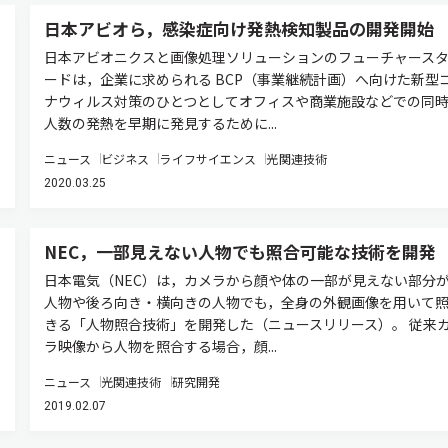
日本アビオら，感染症向け発熱検知製品の開発開始
日本アビオニクスと画像処理ソリューションのフューチャース
ードは，企業に求められる BCP（事業継続計画）へ向けた新型
ナウィルス対策のひとつとしてオフィスや商業施設などでの同
人数の発熱を早期に発見するために...
ニュース
ビジネス
ライフサイエンス
光関連技術
2020.03.25
NEC，一部見えない人物でも照合可能な技術を開発
日本電気（NEC）は，カメラから顔や体の一部が見えない部分
人物や後ろ向き・横向きの人物でも，全身の外観画像を用いて
きる「人物照合技術」を開発した（ニュースリリース）。 従来
ラ映像から人物を照合する場合，顔...
ニュース
光関連技術
研究開発
2019.02.07