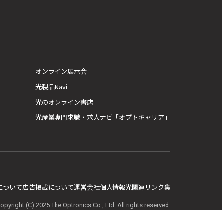
オンライン展示会
光製品Navi
光のオンライン書店
光産業専門求職・求人ナビ「オプトキャリア」
E について
広告掲載について
運営会社
個人情報
光関連リンク集
opyright (C) 2025 The Optronics Co., Ltd. All rights reserved.