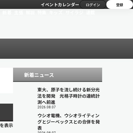
イベントカレンダー
ログイン
登録
新着
主張
解説
特集
キッズ
サイラジ
連載
新着ニュース
東大、原子を流し続ける新分光
法を開発 光格子時計の連続計
測へ前進
2026.08.07
ウシオ電機、ウシオライティン
グとジーベックスとの合併を発
目を表示
表