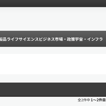
製品
ライフサイエンス
ビジネス
市場・政策
宇宙・インフラ
全2件中
1〜2件