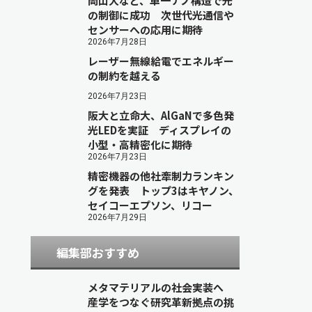
岡山大など、単一ナノ構造で光
の制御に成功 次世代光通信や
センサーへの応用に期待
2026年7月28日
レーザー無線給電でエネルギー
の制約を越える
2026年7月23日
阪大と立命大、AlGaNで多色発
光LEDを実証 ディスプレイの
小型・高精密化に期待
2026年7月23日
精密機器の他社牽制力ランキン
グを発表 トップ3はキヤノン、
セイコーエプソン、リコー
2026年7月29日
編集部おすすめ
メタマテリアルの社会実装へ
産学をつなぐ研究革新拠点の挑