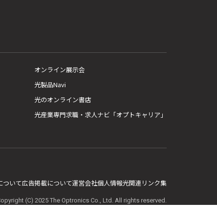
オンライン展示会
光製品Navi
光のオンライン書店
光産業専門求職・求人ナビ「オプトキャリア」
E について
広告掲載について
運営会社
個人情報
光関連リンク集
opyright (C) 2025 The Optronics Co., Ltd. All rights reserved.