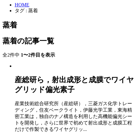
HOME
タグ : 蒸着
蒸着
蒸着の記事一覧
全2件中
1〜2件目を表示
産総研ら，射出成形と成膜でワイヤ
グリッド偏光素子
産業技術総合研究所（産総研），三菱ガス化学トレー
ディング，住友ベークライト，伊藤光学工業，東海精
密工業は，独自のナノ構造を利用した高機能偏光シー
トを開発し，さらに世界で初めて射出成形と成膜工程
だけで作製できるワイヤグリッ...