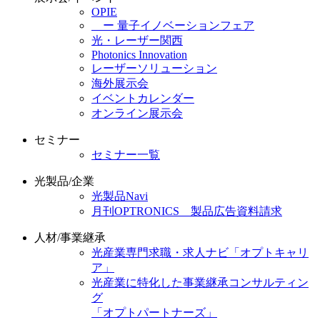
OPIE
ー 量子イノベーションフェア
光・レーザー関西
Photonics Innovation
レーザーソリューション
海外展示会
イベントカレンダー
オンライン展示会
セミナー
セミナー一覧
光製品/企業
光製品Navi
月刊OPTRONICS 製品広告資料請求
人材/事業継承
光産業専門求職・求人ナビ「オプトキャリ
ア」
光産業に特化した事業継承コンサルティン
グ
「オプトパートナーズ」