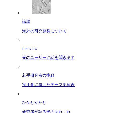
論調
海外の研究開発について
Interview
光のユーザーに話を聞きます
若手研究者の挑戦
実用化に向けたテーマを発表
ひかりがたり
研究者が語る光のあれこれ