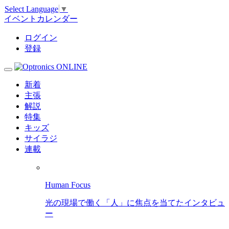
Select Language
▼
イベントカレンダー
ログイン
登録
新着
主張
解説
特集
キッズ
サイラジ
連載
Human Focus
光の現場で働く「人」に焦点を当てたインタビュ
ー