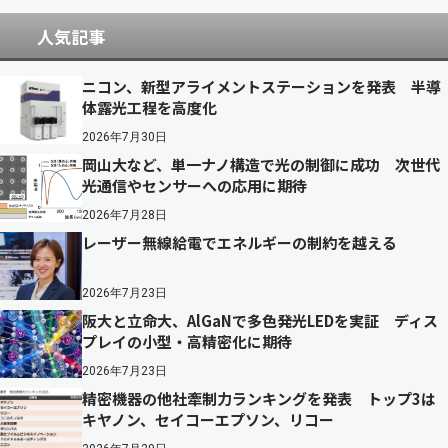
人気記事
ニコン、新型アライメントステーションを発表 半導
体露光工程を高度化
2026年7月30日
岡山大など、単一ナノ構造で光の制御に成功 次世代
光通信やセンサーへの応用に期待
2026年7月28日
レーザー無線給電でエネルギーの制約を越える
2026年7月23日
阪大と立命大、AlGaNで多色発光LEDを実証 ディス
プレイの小型・高精密化に期待
2026年7月23日
精密機器の他社牽制力ランキングを発表 トップ3は
キヤノン、セイコーエプソン、リコー