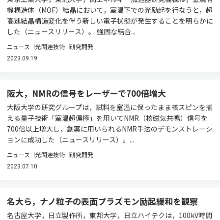
機構造体（MOF）結晶において，室温下での光励起を行なうと，超
高速結晶構造変化を伴う新しい電子状態が発生することを明らかに
した（ニュースリリース）。 強固な結合...
ニュース
光関連技術
研究開発
2023.09.19
阪大，NMRの信号をレーザーで700倍増大
大阪大学の研究グループは，試料を室温に保ったまま核スピンを揃
える量子技術「室温超偏極」を用いてNMR（核磁気共鳴）信号を
700倍以上増大し，創薬に用いられるNMR手法のデモンストレーシ
ョンに成功した（ニュースリリース）。...
ニュース
光関連技術
研究開発
2023.07.10
名大ら，ナノ粒子の表面プラズモン励起緩和を観察
名古屋大学，日立製作所，東邦大学，日立ハイテクは，100kV時間