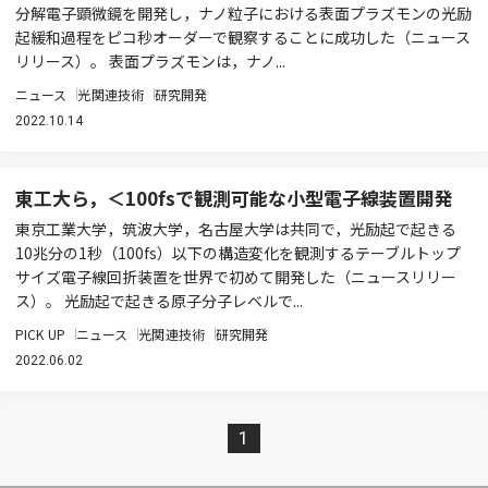
分解電子顕微鏡を開発し，ナノ粒子における表面プラズモンの光励
起緩和過程をピコ秒オーダーで観察することに成功した（ニュース
リリース）。 表面プラズモンは，ナノ...
ニュース
光関連技術
研究開発
2022.10.14
東工大ら，＜100fsで観測可能な小型電子線装置開発
東京工業大学，筑波大学，名古屋大学は共同で，光励起で起きる
10兆分の1秒（100fs）以下の構造変化を観測するテーブルトップ
サイズ電子線回折装置を世界で初めて開発した（ニュースリリー
ス）。 光励起で起きる原子分子レベルで...
PICK UP
ニュース
光関連技術
研究開発
2022.06.02
1