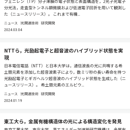
フェニレン（TP）分子薄膜の電子状態と表面構造を，2光子光電子
分光法，走査型トンネル顕微鏡および低速電子回折を用いて観測し
た（ニュースリリース）。 これまで有機...
ニュース
光関連技術
研究開発
2024.03.04
NTTら，光励起電子と超音波のハイブリッド状態を実
現
日本電信電話（NTT）と日本大学は，通信波長の光に共鳴する希
土類元素を添加した超音波素子により，数ミリ秒の長い寿命を持つ
光励起電子とギガヘルツ超音波のハイブリッド状態を生成した（ニ
ュースリリース）。 希土類元素のエルビウ...
ニュース
光関連技術
研究開発
2024.01.19
東工大ら，金属有機構造体の光による構造変化を発見
東京工業大学，東北大学，⾼エネルギー加速器研究機構は，金属有