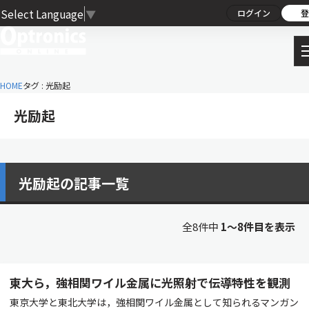
Select Language
▼
ログイン
登
HOME
タグ : 光励起
光励起
光励起の記事一覧
全8件中
1〜8件目を表示
東大ら，強相関ワイル金属に光照射で伝導特性を観測
東京大学と東北大学は，強相関ワイル金属として知られるマンガン