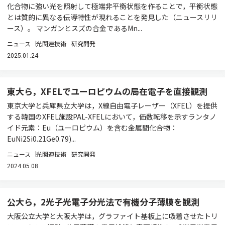
化合物に強い光を照射して極端非平衡状態を作ることで，平衡状態
とは質的に異なる伝導特性が現れることを発見した（ニュースリリ
ース）。 マンガンとスズの合金であるMn...
ニュース
光関連技術
研究開発
2025.01.24
東大ら，XFELでユーロピウムの局在電子を直接観測
東京大学と兵庫県立大学は，X線自由電子レーザー（XFEL）を提供
する韓国のXFEL施設PAL-XFELにおいて，価数転移を示すランタノ
イド元素：Eu（ユーロピウム）を含む金属間化合物：
EuNi2Si0.21Ge0.79)...
ニュース
光関連技術
研究開発
2024.05.08
公大ら，2光子光電子分光法で有機分子薄膜を観測
大阪公立大学と大阪大学は，グラファイト基板上に吸着させたトリ