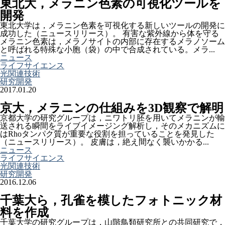
東北大，メラニン色素の可視化ツールを
開発
東北大学は，メラニン色素を可視化する新しいツールの開発に
成功した（ニュースリリース）。 有害な紫外線から体を守る
メラニン色素は，メラノサイトの内部に存在するメラノソーム
と呼ばれる特殊な小胞（袋）の中で合成されている。メラ...
ニュース
ライフサイエンス
光関連技術
研究開発
2017.01.20
京大，メラニンの仕組みを3D観察で解明
京都大学の研究グループは，ニワトリ胚を用いてメラニンが輸
送される瞬間をライブイメージング解析し，そのメカニズムに
はRhoタンパク質が重要な役割を担っていることを発見した
（ニュースリリース）。 皮膚は，絶え間なく襲いかかる...
ニュース
ライフサイエンス
光関連技術
研究開発
2016.12.06
千葉大ら，孔雀を模したフォトニック材
料を作成
千葉大学の研究グループは，山階鳥類研究所との共同研究で，