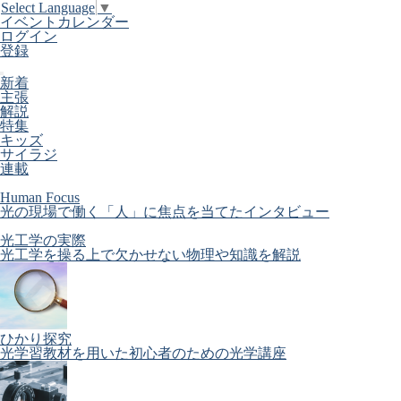
Select Language
▼
イベントカレンダー
ログイン
登録
新着
主張
解説
特集
キッズ
サイラジ
連載
Human Focus
光の現場で働く「人」に焦点を当てたインタビュー
光工学の実際
光工学を操る上で欠かせない物理や知識を解説
ひかり探究
光学習教材を用いた初心者のための光学講座