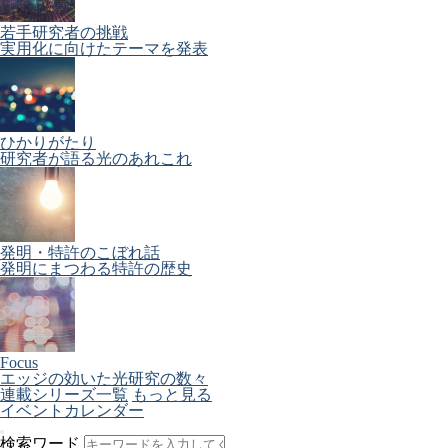
若手研究者の挑戦
実用化に向けたテーマを発表
ひかりがたり
研究者が語る光のあれこれ
発明・特許のこぼれ話
発明にまつわる特許の歴史
Focus
エッジの効いた光研究の数々
連載シリーズ一覧
もっと見る
イベントカレンダー
検索ワード