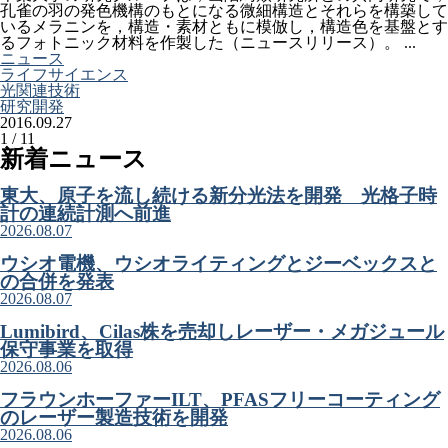
孔雀の羽の発色機構のもとになる微細構造とそれらを構築して
いるメラニンを，構造・素材ともに模倣し，構造色を基盤とす
るフォトニック材料を作製した（ニュースリリース）。 ...
ニュース
ライフサイエンス
光関連技術
研究開発
2016.09.27
1 / 1
1
新着ニュース
東大、原子を流し続ける新分光法を開発 光格子時
計の連続計測へ前進
2026.08.07
ウシオ電機、ウシオライティングとジーベックスと
の合併を発表
2026.08.07
Lumibird、Cilas株を売却しレーザー・メガジュール
保守事業を取得
2026.08.06
フラウンホーファーILT、PFASフリーコーティング
のレーザー製造技術を開発
2026.08.06