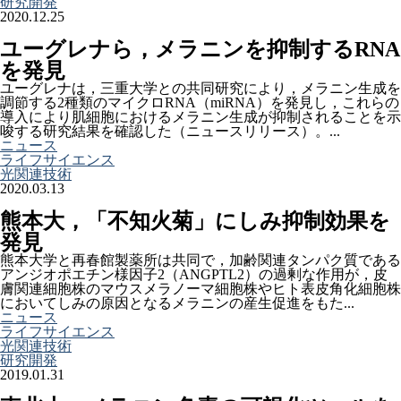
研究開発
2020.12.25
ユーグレナら，メラニンを抑制するRNA
を発見
ユーグレナは，三重大学との共同研究により，メラニン生成を
調節する2種類のマイクロRNA（miRNA）を発見し，これらの
導入により肌細胞におけるメラニン生成が抑制されることを示
唆する研究結果を確認した（ニュースリリース）。...
ニュース
ライフサイエンス
光関連技術
2020.03.13
熊本大，「不知火菊」にしみ抑制効果を
発見
熊本大学と再春館製薬所は共同で，加齢関連タンパク質である
アンジオポエチン様因子2（ANGPTL2）の過剰な作用が，皮
膚関連細胞株のマウスメラノーマ細胞株やヒト表皮角化細胞株
においてしみの原因となるメラニンの産生促進をもた...
ニュース
ライフサイエンス
光関連技術
研究開発
2019.01.31