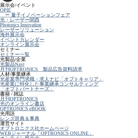
展示会/イベント
OPIE
ー 量子イノベーションフェア
光・レーザー関西
Photonics Innovation
レーザーソリューション
海外展示会
イベントカレンダー
オンライン展示会
セミナー
セミナー一覧
光製品/企業
光製品Navi
月刊OPTRONICS 製品広告資料請求
人材/事業継承
光産業専門求職・求人ナビ「オプトキャリア」
光産業に特化した事業継承コンサルティング
「オプトパートナーズ」
書籍 / 雑誌
月刊OPTRONICS
光のオンライン書店
OPTRONICS eBOOK
光用語
レンズ辞典＆事典
運営サイト
オプトロニクス社ホームページ
WEBジャーナル「OPTRONICS ONLINE」