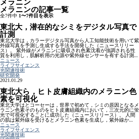
メラニン
メラニンの記事一覧
全7件中
1〜7件目を表示
東北大，潜在的なシミをデジタル写真で
計測
東北大学は，カラーデジタル写真から人工知能技術を用いて紫
外線写真を予測し生成する手法を開発した（ニュースリリー
ス）。 紫外線がメラニンに吸収され色素沈着が強調される性
質を利用し，肌解析用の光源や紫外線センサーを有する計測...
ニュース
ライフサイエンス
光関連技術
研究開発
2021.01.29
東北大ら，ヒト皮膚組織内のメラニン色
素を可視化
東北大学はとコーセーは，世界で初めて，シミの原因となるメ
ラニン色素そのものをヒト皮膚組織内において，三次元的に蛍
光で可視化することに成功した（ニュースリリース）。 人間
の肌は紫外線を受けるとメラニン色素を生成し，紫外線か...
ニュース
ライフサイエンス
光関連技術