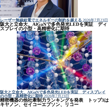
レーザー無線給電でエネルギーの制約を越える
2026年7月23日
阪大と立命大、AlGaNで多色発光LEDを実証 ディ
スプレイの小型・高精密化に期待
阪大と立命大、AlGaNで多色発光LEDを実証 ディスプレイ
の小型・高精密化に期待
2026年7月23日
精密機器の他社牽制力ランキングを発表 トップ3は
キヤノン、セイコーエプソン、リコー