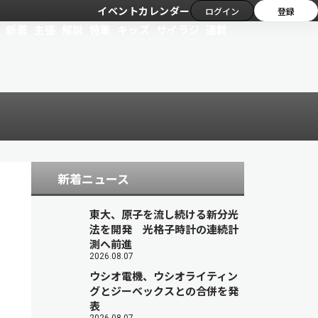
イベントカレンダー
ログイン
登録
新着
主張
解説
特集
キッズ
サイラジ
連載
新着ニュース
東大、原子を流し続ける新分光
法を開発 光格子時計の連続計
測へ前進
2026.08.07
ウシオ電機、ウシオライティン
グとジーベックスとの合併を発
表