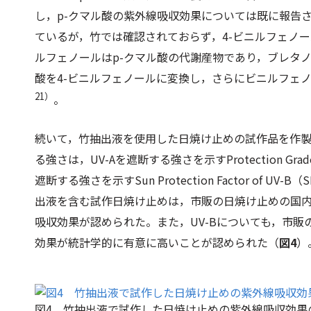
し，
p
-クマル酸の紫外線吸収効果については既に報告さ
ているが，竹では確認されておらず，4-ビニルフェノ
ルフェノールは
p
-クマル酸の代謝産物であり，ブレタノ
酸を4-ビニルフェノールに変換し，さらにビニルフェ
21）
。
続いて，竹抽出液を使用した日焼け止めの試作品を作
る強さは，UV-Aを遮断する強さを示すProtection Gr
遮断する強さを示すSun Protection Factor of 
出液を含む試作日焼け止めは，市販の日焼け止めの国内最
吸収効果が認められた。また，UV-Bについても，市販の
効果が統計学的に有意に高いことが認められた（
図4
）
図4 竹抽出液で試作した日焼け止めの紫外線吸収効果