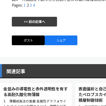
Pages:
1
2
3
4
<< 前の記事へ
ポスト
シェア
関連記事
金並みの導電性と赤外透明性を有す
表面偏析と自
る高耐久酸化物薄膜
たペロブスカ
積層制御技術
3. 薄膜成長法の進展 金属性デラフォサイ