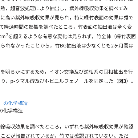
加熱，超音波処理により抽出し，紫外線吸収効果を調べてみ
液に高い紫外線吸収効果が見られ，特に緑竹表面の効果は秀で
して経過時間の影響を調べたところ，竹表面の抽出液は全く変
2
cm
を超えるような有意な変化は見られず，竹全体（緑竹表面
られなかったことから，竹BG抽出液は少なくとも2ヶ月間は
質を明らかにするため，イオン交換及び逆相系の固相抽出を行
より，
p
-クマル酸及び4-ビニルフェノールを同定した（
図3
）。
の化学構造
外線吸収効果を調べたところ，いずれも紫外線吸収効果が確認
ることが報告されているが，竹では確認されていない。ただ