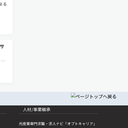
による
サ
。図
数，横
として
人材/事業継承
光産業専門求職・求人ナビ「オプトキャリア」