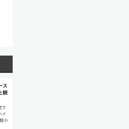
ース
上観
究で
ハイ
超小
。