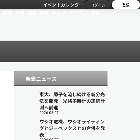
イベントカレンダー
ログイン
登録
新着
主張
解説
特集
キッズ
サイラジ
連載
新着ニュース
東大、原子を流し続ける新分光
法を開発 光格子時計の連続計
測へ前進
2026.08.07
ウシオ電機、ウシオライティン
グとジーベックスとの合併を発
表