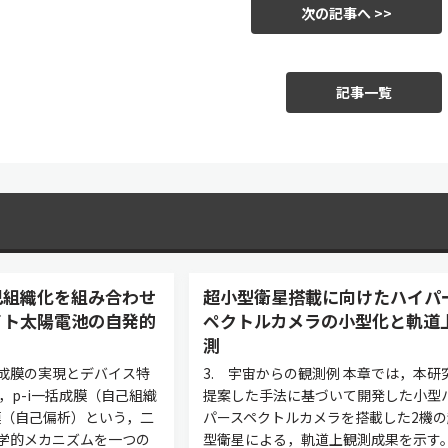
次の記事へ >>
記事一覧
己組織化を組み合わせ
超小型衛星搭載に向けたハイパ
イト太陽電池の自発的
ペクトルカメラの小型化と軌道
測
層一括成膜の実現とデバイス特
3. 宇宙からの観測例 本章では，本研
，p-i一括成膜（自己組織
提案した手法に基づいて開発した小型
成膜（自己偏析）という，二
パースペクトルカメラを搭載した2機の
学的メカニズムを一つの
型衛星による，軌道上観測成果を示す