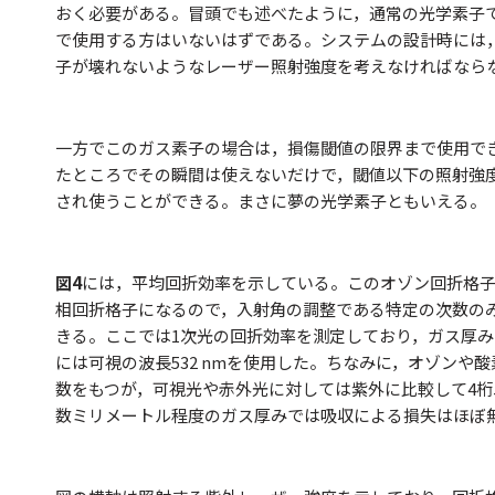
おく必要がある。冒頭でも述べたように，通常の光学素子
で使用する方はいないはずである。システムの設計時には
子が壊れないようなレーザー照射強度を考えなければなら
一方でこのガス素子の場合は，損傷閾値の限界まで使用で
たところでその瞬間は使えないだけで，閾値以下の照射強
され使うことができる。まさに夢の光学素子ともいえる。
図4
には，平均回折効率を示している。このオゾン回折格
相回折格子になるので，入射角の調整である特定の次数の
きる。ここでは1次光の回折効率を測定しており，ガス厚みは
には可視の波長532 nmを使用した。ちなみに，オゾンや
数をもつが，可視光や赤外光に対しては紫外に比較して4
数ミリメートル程度のガス厚みでは吸収による損失はほぼ