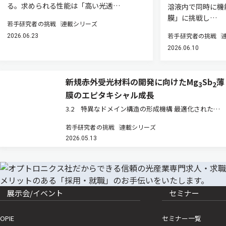
る。求められる性能は「高い光透…
溶液内で同時に機
膜」に挑戦し…
若手研究者の挑戦
連載シリーズ
若手研究者の挑戦
2026.06.23
2026.06.10
新規赤外受光材料の開発に向けたMg
Sb
薄
3
2
膜のエピタキシャル成長
3.2 特異なドメイン構造の形成機構 最適化された
500℃で成長させた薄膜について，X線回折（XRD）お
若手研究者の挑戦
連載シリーズ
よび高分解能の透過型電子顕微鏡（TEM）を用いて詳
2026.05.13
細な構造評価を行った（図2）。XRDの極点図（結晶の
特定の面がどの…
展示会/イベント
セミナー
OPIE
セミナー一覧