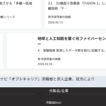
能させる「多層一括成
3.1 3U級超小型衛星「FUSION-1」
観測例 「F…
連載シリーズ
若手研究者の挑戦
2026.05.13
地球と人工知能を繋ぐ光ファイバーセン
ー
4. 実験結果 実測したデータ群を図3に記載する
3（a）はRAWデータである。縦軸はセグメント
若手研究者の挑戦
軸は距離，画像の色は瞬時位相を示している。図
2026.02.26
3（b）は，RAWデータをPIXART-Σの初期ノイズ
利用して生成…
光製品/企業
光製品Navi