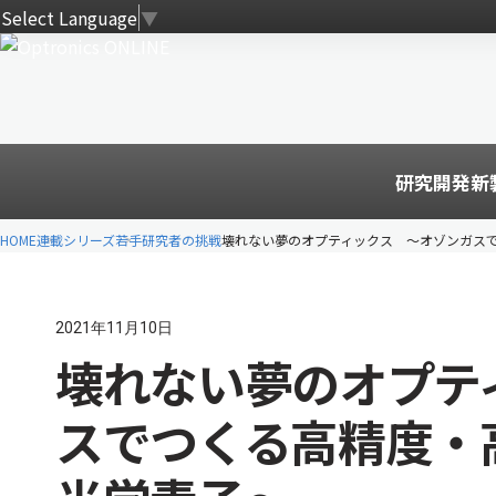
Select Language
▼
研究開発
新
HOME
連載シリーズ
若手研究者の挑戦
壊れない夢のオプティックス 〜オゾンガス
2021年11月10日
壊れない夢のオプテ
スでつくる高精度・