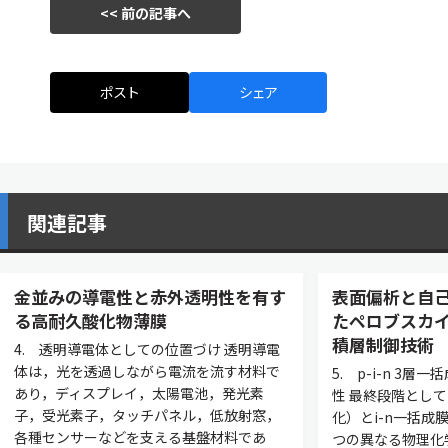
<< 前の記事へ
ポスト
シェア
関連記事
金並みの導電性と赤外透明性を有す
表面偏析と自
る高耐久酸化物薄膜
たペロブスカ
積層制御技術
4. 透明導電体としての位置づけ 透明導電
体は，光を透過しながら電流を流す材料で
5. p-i-n 3
あり，ディスプレイ，太陽電池，発光素
性 最終段階として
子，受光素子，タッチパネル，低放射窓，
化）とi-n一括
各種センサーなどを支える基盤材料であ
つの異なる物理化