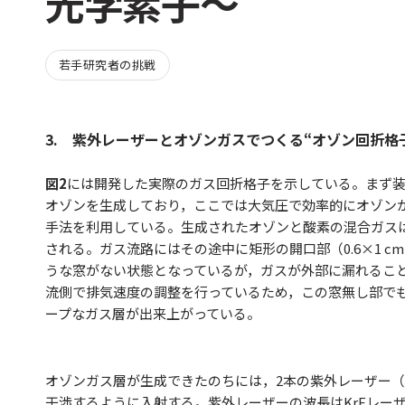
光学素子〜
若手研究者の挑戦
3. 紫外レーザーとオゾンガスでつくる“オゾン回折格
図2
には開発した実際のガス回折格子を示している。まず
オゾンを生成しており，ここでは大気圧で効率的にオゾン
手法を利用している。生成されたオゾンと酸素の混合ガス
される。ガス流路にはその途中に矩形の開口部（0.6×1 
うな窓がない状態となっているが，ガスが外部に漏れるこ
流側で排気速度の調整を行っているため，この窓無し部で
ープなガス層が出来上がっている。
オゾンガス層が生成できたのちには，2本の紫外レーザー（UV，
干渉するように入射する。紫外レーザーの波長はKrFレーザー（