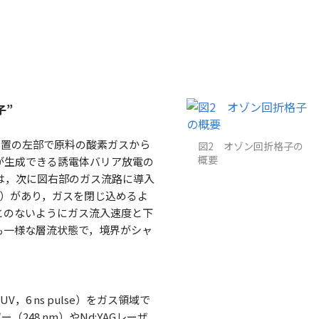
子”
装置の左部で原料の酸素ガスから
図2 オゾン回折格子の
概要
が生成できる誘電体バリア放電の
は，次に図右部のガス流路に導入
cm）があり，ガスを閉じ込めるよ
とのないようにガス流入速度と下
も一様な層流状態で，境界がシャ
6 ns pulse）をガス領域で
248 nm）やNd:YAGレーザ