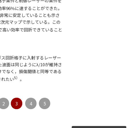
格子条件と制御レーザーの条件を
効率96％に達することができた。
と非常に安定していることも示さ
2次元マップで示している。この
で高い効率で回折できていること
ガス回折格子に入射するレーザー
波面は同じようにλ/10が維持さ
けでなく，損傷閾値と同等である
5）
されたい
。
2
3
4
5