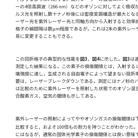
ーの4倍高調波（266 nm）などのオゾンに対してよく吸
ルス光を照射し数十ナノ秒後には密度変調構造が最大とな
ーザー光を紫外レーザー光と同軸方向から入射すると効率
格子の縞間隔は数µm程度であるが，これは2本の紫外レー
易に変更することもできる。
この回折格子の典型的な性能を
図3
，
図4
に示した。
図3
は
測定した結果になる。この素子の損傷閾値とは，入射する
壊強度に達し，生成される自由電子によって望まない屈折
要は，レーザーブレークダウンである。測定にはナノ秒の
は比較のために紫外レーザーを照射した状態でのオゾン混
合酸素ガス，空気の閾値も示してある。
紫外レーザーの照射によってややオゾンガスの損傷閾値は
比較すると，およそ100倍もの耐力を持つことがわかった。損傷閾
にはなるが，通常の固体光学素子の損傷閾値とは良い意味