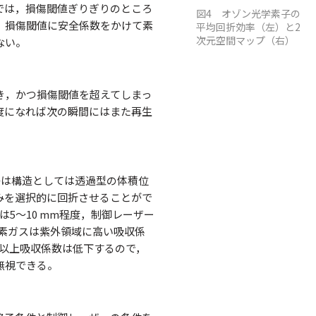
では，損傷閾値ぎりぎりのところ
図4 オゾン光学素子の
，損傷閾値に安全係数をかけて素
平均回折効率（左）と2
次元空間マップ（右）
ない。
き，かつ損傷閾値を超えてしまっ
度になれば次の瞬間にはまた再生
子は構造としては透過型の体積位
みを選択的に回折させることがで
5〜10 mm程度，制御レーザー
酸素ガスは紫外領域に高い吸収係
桁以上吸収係数は低下するので，
無視できる。