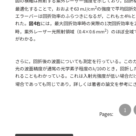
図の横軸は照射する紫外レーザー強度を示しており，回折
2
最適化することで，おおよそ63 mJ/cm
の強度で平均回折
エラーバーは回折効率のふらつきになるが，これも±4％
れた。
図4右
には，最大回折効率時の実際の1次回折効率を
2
時，紫外レーザー光照射領域（0.4×0.6 mm
）のほぼ全域
がわかる。
さらに，回折後の波面についても測定を行っている。この
光の波面精度が通常の光学素子程度のλ/10のとき，回折した
れることもわかっている。これは入射光強度が低い場合だ
場合であっても同じであり，詳しくは著者の論文を参考に
1
Pages: