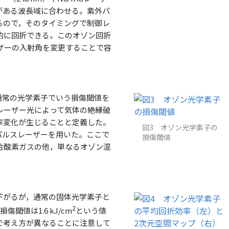
収がある波長域に合わせる。紫外パ
るので，そのタイミングで制御レ
的に回折できる。このオゾン回折
ザーの入射角を変更することで容
通常の光学素子でいう損傷閾値を
レーザー光によって気体の絶縁破
率変化が生じることと定義した。
図3 オゾン光学素子の
パルスレーザーを用いた。ここで
損傷閾値
合酸素ガスの他，単なるオゾン混
下がるが，通常の固体光学素子と
2
値は1.6 kJ/cm
という値
で考え方が異なることに注意して