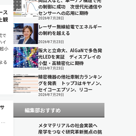
岡山大など、単一ナノ構造で光
の制御に成功 次世代光通信や
ース
センサーへの応用に期待
上観
2026年7月28日
レーザー無線給電でエネルギー
の制約を越える
究で
ハイ
2026年7月23日
超小
阪大と立命大、AlGaNで多色発
。
光LEDを実証 ディスプレイの
による
小型・高精密化に期待
2026年7月23日
精密機器の他社牽制力ランキン
グを発表 トップ3はキヤノン、
セイコーエプソン、リコー
2026年7月29日
サ
編集部おすすめ
。図
メタマテリアルの社会実装へ
数，横
産学をつなぐ研究革新拠点の挑