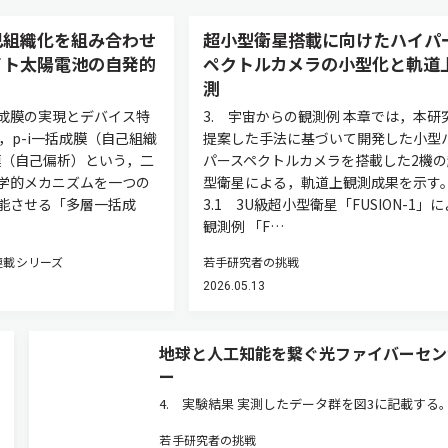
己組織化を組み合わせ
超小型衛星搭載に向けたハイパ
イト太陽電池の自発的
ペクトルカメラの小型化と軌道
測
層一括成膜の実現とデバイス特
3. 宇宙からの観測例 本章では，本研
，p-i一括成膜（自己組織
提案した手法に基づいて開発した小型
成膜（自己偏析）という，二
パースペクトルカメラを搭載した2機の
学的メカニズムを一つの
型衛星による，軌道上観測成果を示す
能させる「多層一括成
3.1 3U級超小型衛星「FUSION-1」
観測例 「F…
連載シリーズ
若手研究者の挑戦
2026.05.13
地球と人工知能を繋ぐ光ファイバーセン
ー
4. 実験結果 実測したデータ群を図3に記載する
3（a）はRAWデータである。縦軸はセグメント
若手研究者の挑戦
軸は距離，画像の色は瞬時位相を示している。図