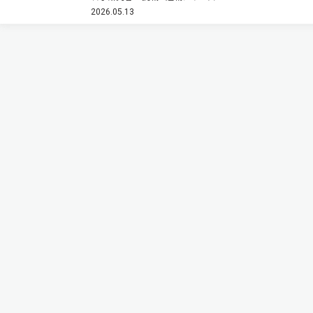
よび高分解能の透過型電子顕微鏡（TEM）を用いて詳
2026.05.13
細な構造評価を行った（図2）。XRDの極点図（結晶の
特定の面がどの…