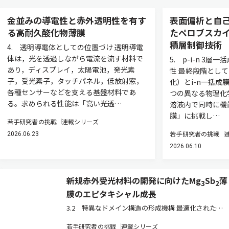
金並みの導電性と赤外透明性を有す
表面偏析と自
る高耐久酸化物薄膜
たペロブスカ
積層制御技術
4. 透明導電体としての位置づけ 透明導電
体は，光を透過しながら電流を流す材料で
5. p-i-n 3
あり，ディスプレイ，太陽電池，発光素
性 最終段階として
子，受光素子，タッチパネル，低放射窓，
化）とi-n一括
各種センサーなどを支える基盤材料であ
つの異なる物理化
る。求められる性能は「高い光透…
溶液内で同時に機
膜」に挑戦し…
若手研究者の挑戦
連載シリーズ
若手研究者の挑戦
2026.06.23
2026.06.10
新規赤外受光材料の開発に向けたMg
Sb
薄
3
2
膜のエピタキシャル成長
3.2 特異なドメイン構造の形成機構 最適化された
500℃で成長させた薄膜について，X線回折（XRD）お
若手研究者の挑戦
連載シリーズ