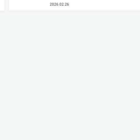
2026.02.26
3（b）は，RAWデータをPIXART-Σの初期ノイズ
利用して生成…