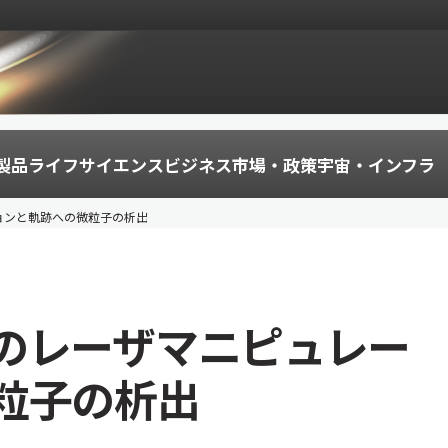
製品
ライフサイエンス
ビジネス
市場・政策
宇宙・インフラ
ョンと軌跡への微粒子の析出
のレーザマニピュレー
粒子の析出