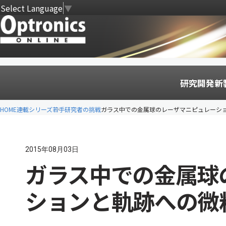
Select Language
▼
研究開発
新
HOME
連載シリーズ
若手研究者の挑戦
ガラス中での金属球のレーザマニピュレーシ
2015年08月03日
ガラス中での金属球
ションと軌跡への微