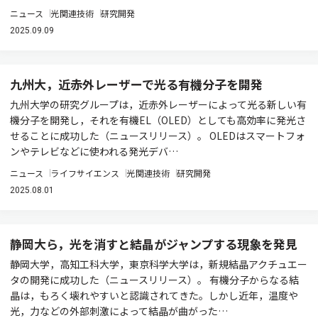
ニュース
光関連技術
研究開発
2025.09.09
九州大，近赤外レーザーで光る有機分子を開発
九州大学の研究グループは，近赤外レーザーによって光る新しい有
機分子を開発し，それを有機EL（OLED）としても高効率に発光さ
せることに成功した（ニュースリリース）。 OLEDはスマートフォ
ンやテレビなどに使われる発光デバ…
ニュース
ライフサイエンス
光関連技術
研究開発
2025.08.01
静岡大ら，光を消すと結晶がジャンプする現象を発見
静岡大学，高知工科大学，東京科学大学は，新規結晶アクチュエー
タの開発に成功した（ニュースリリース）。 有機分子からなる結
晶は，もろく壊れやすいと認識されてきた。しかし近年，温度や
光，力などの外部刺激によって結晶が曲がった…