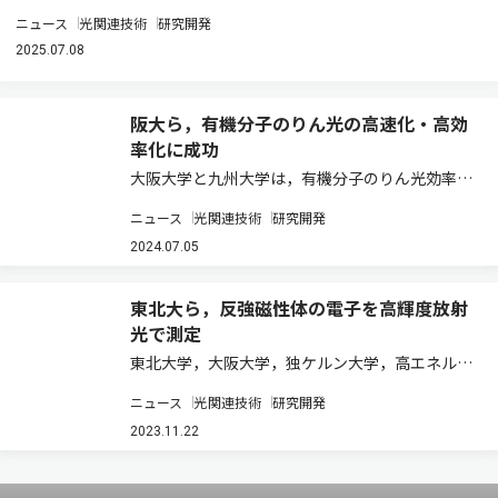
ニュース
光関連技術
研究開発
2025.07.08
阪大ら，有機分子のりん光の高速化・高効
率化に成功
大阪大学と九州大学は，有機分子のりん光効率の
世界記録を大きく更新し，その鍵である高速りん
ニュース
光関連技術
研究開発
光のメカニズムを解明した（ニュースリリー
ス）。 りん光は，高エネルギー状態の分子が電子
2024.07.05
スピン（自転のようなもの）の向きを変えながら
発…
東北大ら，反強磁性体の電子を高輝度放射
光で測定
東北大学，大阪大学，独ケルン大学，高エネルギ
ー加速器研究機構（KEK），量子科学技術研究開
ニュース
光関連技術
研究開発
発機構，分子科学研究所は，10μmに集光した放
射光を用いて，これまで困難であった反強磁性体
2023.11.22
の磁気ドメイン領域内のディラック電子の直…