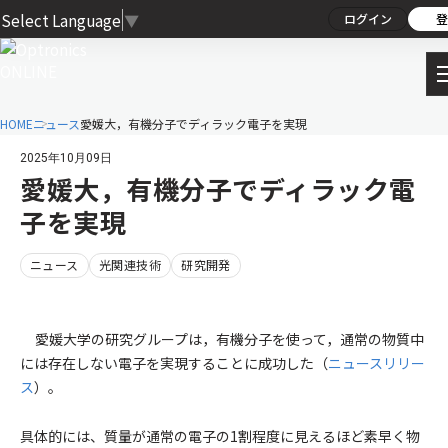
Select Language
▼
ログイン
登
HOME
ニュース
愛媛大，有機分子でディラック電子を実現
2025年10月09日
愛媛大，有機分子でディラック電
子を実現
ニュース
光関連技術
研究開発
愛媛大学の研究グループは，有機分子を使って，通常の物質中
には存在しない電子を実現することに成功した（
ニュースリリー
ス
）。
具体的には、質量が通常の電子の1割程度に見えるほど素早く物