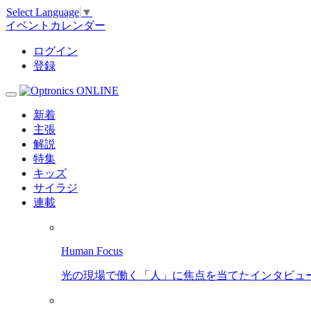
Select Language
▼
イベントカレンダー
ログイン
登録
新着
主張
解説
特集
キッズ
サイラジ
連載
Human Focus
光の現場で働く「人」に焦点を当てたインタビュ