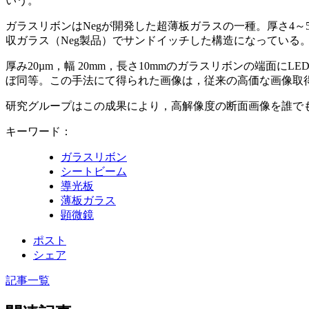
いう。
ガラスリボンはNegが開発した超薄板ガラスの一種。厚さ4～
収ガラス（Neg製品）でサンドイッチした構造になっている
厚み20µm，幅 20mm，長さ10mmのガラスリボンの端面
ぼ同等。この手法にて得られた画像は，従来の高価な画像取
研究グループはこの成果により，高解像度の断面画像を誰で
キーワード：
ガラスリボン
シートビーム
導光板
薄板ガラス
顕微鏡
ポスト
シェア
記事一覧