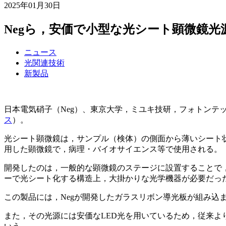
2025年01月30日
Negら，安価で小型な光シート顕微鏡光
ニュース
光関連技術
新製品
日本電気硝子（Neg）、東京大学，ミユキ技研，フォトンテッ
ス
）。
光シート顕微鏡は，サンプル（検体）の側面から薄いシート状に整形した光を当
用した顕微鏡で，病理・バイオサイエンス等で使用される。
開発したのは，一般的な顕微鏡のステージに設置することで
ーで光シート化する構造上，大掛かりな光学機器が必要だっ
この製品には，Negが開発したガラスリボン導光板が組み
また，その光源には安価なLED光を用いているため，従来