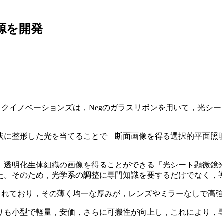
源を開発
クイノベーションズは，Negのガラスリボンを用いて，光シート顕
てることで，断面画像を得る選択的平面照明顕微鏡法（Selective Pl
，透明化生体組織の画像を得ることができる「光シート顕微鏡
た。そのため，光学系の調整に専門知識を要するだけでなく，
込まれており，その薄く均一な厚みが，レンズやミラーなしで高
よりも小型で軽量，安価，さらに可搬性が向上し，これにより，