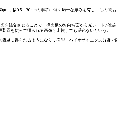
50μm，幅0.5～30mmの非常に薄く均一な厚みを有し，この
。
にLED光を結合させることで，導光板の対向端面から光シートが
得装置を使って得られる画像と比較しても遜色ないという。
も簡単に得られるようになり，病理・バイオサイエンス分野で