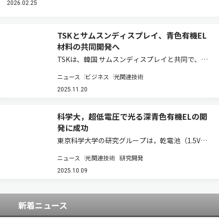
2026.02.25
TSKとサムスンディスプレイ、青色有機EL
材料の共同開発へ
TSKは、韓国 サムスンディスプレイと共同で、青
色有機ELディスプレー材料の開発を本格的に推進
ニュース
ビジネス
光関連技術
すると発表した（ニュースリリース）。 有機EL
材料の合成には、これまで主にパラジウム触媒が
2025.11.20
使用されてきたが、パラジウムは主な原…
科学大，超低電圧で光る深青色有機ELの開
発に成功
東京科学大学の研究グループは，乾電池（1.5V）
1本をつなぐだけで光るという，世界最小電圧で
ニュース
光関連技術
研究開発
発光する深青色有機ELの開発に成功した（ニュー
スリリース）。 有機ELは大画面テレビやスマー
2025.10.09
トフォンのディスプレーとして既に商用…
新着ニュース