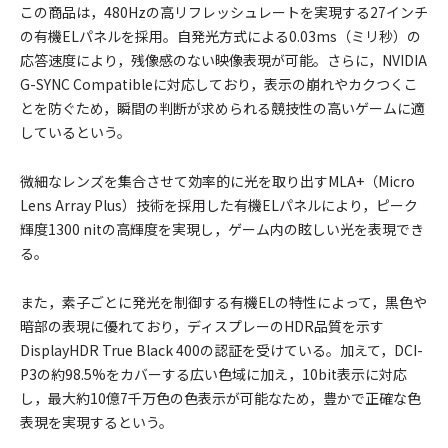
この商品は，480Hzの高リフレッシュレートを実現する27インチ
の有機ELパネルを採用。自発光方式による0.03ms（ミリ秒）の
応答速度により，残像感のない映像表現が可能。さらに，NVIDIA
G-SYNC Compatibleに対応しており，表示の崩れやカクつくこ
とを防ぐため，瞬間の判断が求められる競技性の高いゲームに適
しているという。
微細なレンズを集合させて効率的に光を取り出すMLA+（Micro
Lens Array Plus）技術を採用した有機ELパネルにより，ピーク
輝度1300 nitの高輝度を実現し，ゲーム内の眩しい光を表現でき
る。
また，素子ごとに発光を制御する有機ELの特性によって，黒色や
暗部の表現に優れており，ディスプレーのHDR品質を示す
DisplayHDR True Black 400の認証を受けている。加えて，DCI-
P3の約98.5%をカバーする広い色域に加え，10bit表示に対応
し，最大約10億7千万色の色表示が可能なため，豊かで正確な色
表現を実現するという。