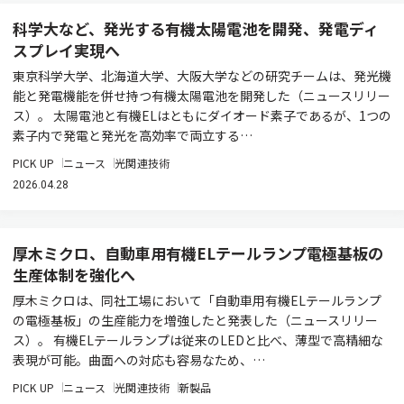
科学大など、発光する有機太陽電池を開発、発電ディ
スプレイ実現へ
東京科学大学、北海道大学、大阪大学などの研究チームは、発光機
能と発電機能を併せ持つ有機太陽電池を開発した（ニュースリリー
ス）。 太陽電池と有機ELはともにダイオード素子であるが、1つの
素子内で発電と発光を高効率で両立する…
PICK UP
ニュース
光関連技術
2026.04.28
厚木ミクロ、自動車用有機ELテールランプ電極基板の
生産体制を強化へ
厚木ミクロは、同社工場において「自動車用有機ELテールランプ
の電極基板」の生産能力を増強したと発表した（ニュースリリー
ス）。 有機ELテールランプは従来のLEDと比べ、薄型で高精細な
表現が可能。曲面への対応も容易なため、…
PICK UP
ニュース
光関連技術
新製品