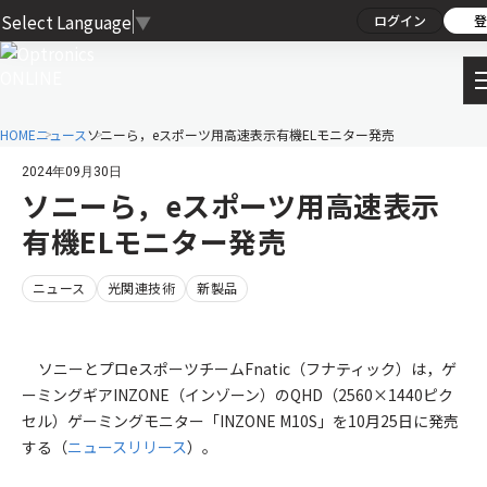
Select Language
▼
ログイン
登
HOME
ニュース
ソニーら，eスポーツ用高速表示有機ELモニター発売
2024年09月30日
ソニーら，eスポーツ用高速表示
有機ELモニター発売
ニュース
光関連技術
新製品
ソニーとプロeスポーツチームFnatic（フナティック）は，ゲ
ーミングギアINZONE（インゾーン）のQHD（2560×1440ピク
セル）ゲーミングモニター「INZONE M10S」を10月25日に発売
する（
ニュースリリース
）。