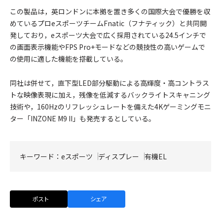
この製品は，英ロンドンに本拠を置き多くの国際大会で優勝を収
めているプロeスポーツチームFnatic（フナティック）と共同開
発しており，eスポーツ大会で広く採用されている24.5インチで
の画面表示機能やFPS Pro+モードなどの競技性の高いゲームで
の使用に適した機能を搭載している。
同社は併せて，直下型LED部分駆動による高輝度・高コントラス
トな映像表現に加え，残像を低減するバックライトスキャニング
技術や，160Hzのリフレッシュレートを備えた4Kゲーミングモニ
ター「INZONE M9 II」も発売するとしている。
キーワード：
eスポーツ
ディスプレー
有機EL
ポスト
シェア