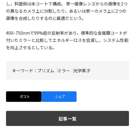
し，斜面側は未コートで構成。 単一撮像レンズからの画像を2つ
の異なるカメラ上に分割したり，あるいは単一カメラ上に2つの
画像を合成したりするのに最適だという。
400–750nmで99%超の反射率があり，標準的な金属膜コートが
付いたミラーと比較してエネルギーロスを低減し，システム性能
を向上させるとしている。
キーワード：
プリズム
ミラー
光学素子
ポスト
シェア
記事一覧