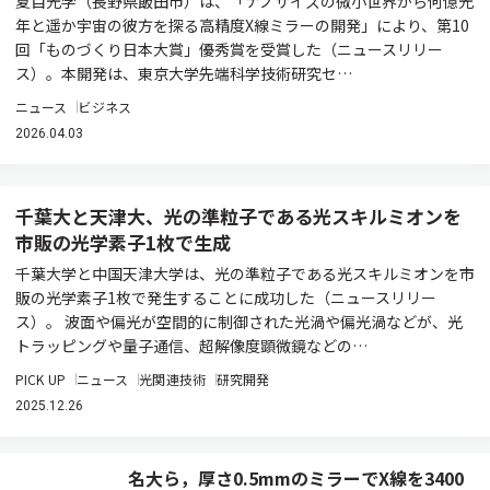
夏目光学（長野県飯田市）は、「ナノサイズの微小世界から何億光
年と遥か宇宙の彼方を探る高精度X線ミラーの開発」により、第10
回「ものづくり日本大賞」優秀賞を受賞した（ニュースリリー
ス）。本開発は、東京大学先端科学技術研究セ…
ニュース
ビジネス
2026.04.03
千葉大と天津大、光の準粒子である光スキルミオンを
市販の光学素子1枚で生成
千葉大学と中国天津大学は、光の準粒子である光スキルミオンを市
販の光学素子1枚で発生することに成功した（ニュースリリー
ス）。 波面や偏光が空間的に制御された光渦や偏光渦などが、光
トラッピングや量子通信、超解像度顕微鏡などの…
PICK UP
ニュース
光関連技術
研究開発
2025.12.26
名大ら，厚さ0.5mmのミラーでX線を3400