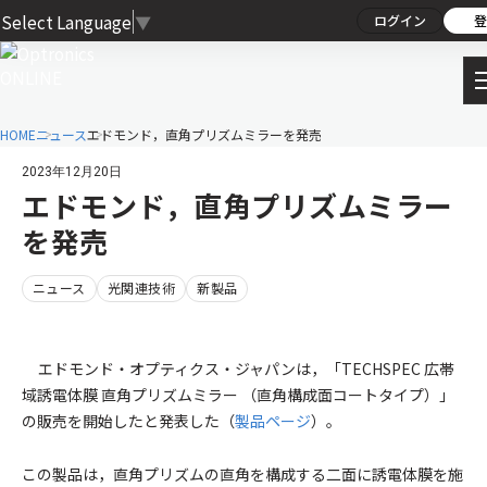
Select Language
▼
ログイン
登
HOME
ニュース
エドモンド，直角プリズムミラーを発売
2023年12月20日
エドモンド，直角プリズムミラー
を発売
ニュース
光関連技術
新製品
エドモンド・オプティクス・ジャパンは，「TECHSPEC 広帯
域誘電体膜 直角プリズムミラー （直角構成面コートタイプ）」
の販売を開始したと発表した（
製品ページ
）。
この製品は，直角プリズムの直角を構成する二面に誘電体膜を施