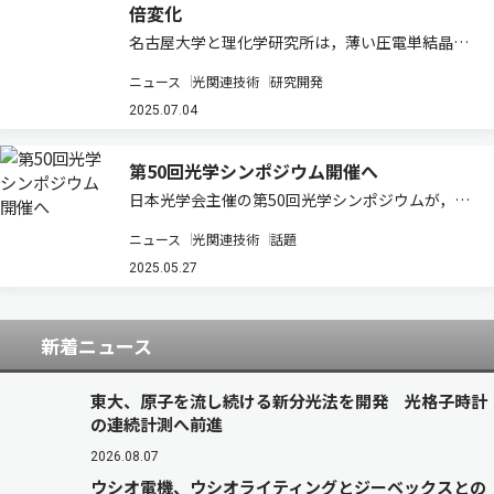
倍変化
名古屋大学と理化学研究所は，薄い圧電単結晶ウ
エハー1枚のみで構成された形状可変ミラーの作
ニュース
光関連技術
研究開発
製に成功した（ニュースリリース）。 形状可変ミ
ラーは反射面の形状を調整することで，ミラーに
2025.07.04
反射された光の局所的な向きを制御することが…
第50回光学シンポジウム開催へ
日本光学会主催の第50回光学シンポジウムが，こ
の6月18日から20 日にかけて開催される。 この
ニュース
光関連技術
話題
シンポジウムは，「実用的な最先端の光学設計・
光計測・光学素子・光学システム」をテーマに掲
2025.05.27
げ，光技術に関する最新の研究成果や応…
新着ニュース
東大、原子を流し続ける新分光法を開発 光格子時計
の連続計測へ前進
2026.08.07
ウシオ電機、ウシオライティングとジーベックスとの