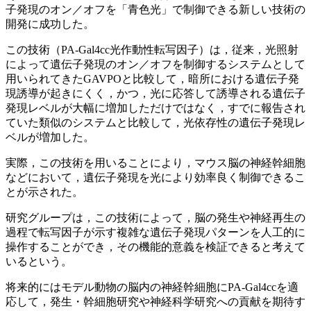
子発現のオン／オフを「青色光」で制御できる新しい技術の
開発に成功した。
この技術（PA-Gal4cc光作動性転写因子）は，従来，光照射
によって遺伝子発現のオン／オフを制御するシステムとして
用いられてきたGAVPOと比較して，暗所における遺伝子発
現誘導が起きにくく，かつ，光に応答して誘導される遺伝子
発現レベルが大幅に増加しただけではなく，すでに報告され
ていた類似のシステムと比較して，光依存性の遺伝子発現レ
ベルが増加した。
実際，この技術を用いることにより，マウス脳の神経幹細胞
などにおいて，遺伝子発現を光により効率良く制御できるこ
とが示された。
研究グループは，この技術によって，脳の発生や神経再生の
過程で転写因子が示す複雑な遺伝子発現パターンを人工的に
操作することができ，その機能的意義を検証できると考えて
いるという。
将来的にはモデル動物の脳内の神経幹細胞にPA-Gal4ccを適
応して，発生・幹細胞研究や神経科学研究への貢献を期待す