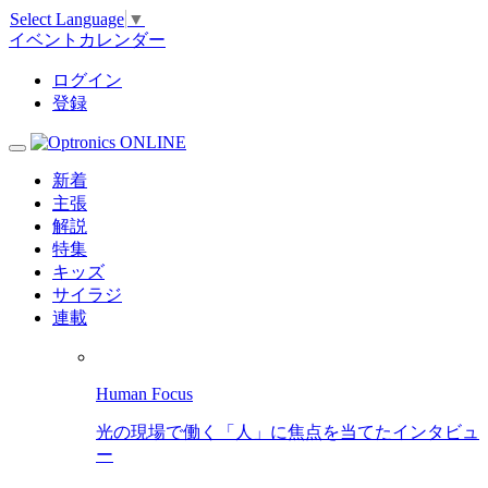
Select Language
▼
イベントカレンダー
ログイン
登録
新着
主張
解説
特集
キッズ
サイラジ
連載
Human Focus
光の現場で働く「人」に焦点を当てたインタビュ
ー