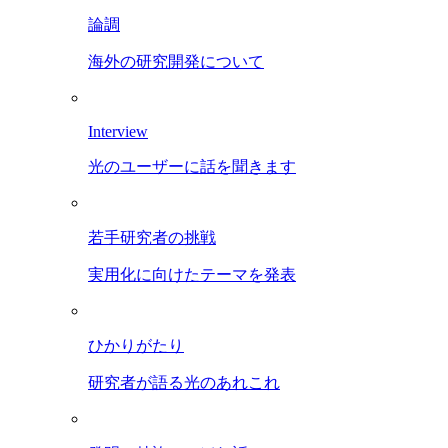
論調
海外の研究開発について
Interview
光のユーザーに話を聞きます
若手研究者の挑戦
実用化に向けたテーマを発表
ひかりがたり
研究者が語る光のあれこれ