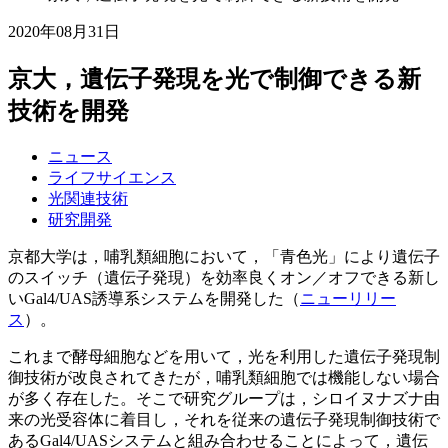
2020年08月31日
京大，遺伝子発現を光で制御できる新
技術を開発
ニュース
ライフサイエンス
光関連技術
研究開発
京都大学は，哺乳類細胞において，「青色光」により遺伝子
のスイッチ（遺伝子発現）を効率良くオン／オフできる新し
いGal4/UAS誘導系システムを開発した（
ニューリリー
ス
）。
これまで酵母細胞などを用いて，光を利用した遺伝子発現制
御技術が改良されてきたが，哺乳類細胞では機能しない場合
が多く存在した。そこで研究グループは，シロイヌナズナ由
来の光受容体に着目し，それを従来の遺伝子発現制御技術で
あるGal4/UASシステムと組み合わせることによって，遺伝