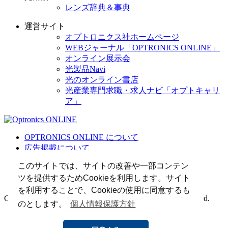
レンズ辞典＆事典
運営サイト
オプトロニクス社ホームページ
WEBジャーナル「OPTRONICS ONLINE」
オンライン展示会
光製品Navi
光のオンライン書店
光産業専門求職・求人ナビ「オプトキャリ
ア」
OPTRONICS ONLINE について
広告掲載について
運営会社
このサイトでは、サイトの改善や一部コンテン
個人情報
ツを提供するためCookieを利用します。サイト
光関連リンク集
を利用することで、Cookieの使用に同意するも
Copyright (C) 2025 The Optronics Co., Ltd. All rights reserved.
のとします。
個人情報保護方針