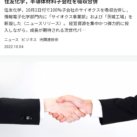
住友化学，半導体材料子会社を吸収合併
住友化学，10月1日付で100%子会社のサイオクスを吸収合併し，
情報電子化学部門内に「サイオクス事業部」および「茨城工場」を
新設した（ニュースリリース）。 経営資源を集中かつ弾力的に投
入しながら，成長が期待される次世代パ…
ニュース
ビジネス
光関連技術
2022.10.04