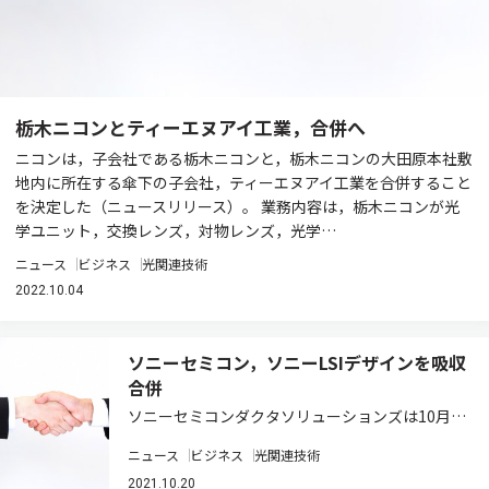
栃木ニコンとティーエヌアイ工業，合併へ
ニコンは，子会社である栃木ニコンと，栃木ニコンの大田原本社敷
地内に所在する傘下の子会社，ティーエヌアイ工業を合併すること
を決定した（ニュースリリース）。 業務内容は，栃木ニコンが光
学ユニット，交換レンズ，対物レンズ，光学…
ニュース
ビジネス
光関連技術
2022.10.04
ソニーセミコン，ソニーLSIデザインを吸収
合併
ソニーセミコンダクタソリューションズは10月
15日，ソニーLSIデザインを2022年4月1日付で吸
ニュース
ビジネス
光関連技術
収合併し，経営統合すると発表した（ニュースリ
リース）。 両社はイメージング&センシング・ソ
2021.10.20