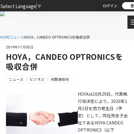
Select Language
▼
ログイン
登
HOME
ニュース
HOYA，CANDEO OPTRONICSを吸収合併
2019年11月05日
HOYA，CANDEO OPTRONICSを
吸収合併
ニュース
ビジネス
光関連技術
HOYAは10月29日，代表執
行役決定により，2020年1
月1日を効力発生日（予
定）として，同社完全子会
社であるHOYA CANDEO
OPTRONICS（以下