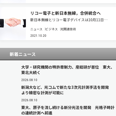
リューション事業をとり…
リコー電子と新日本無線，合併統合へ
新日本無線とリコー電子デバイスは10月11日，
2022年1月1日付で合併統合することを決議した
ニュース
ビジネス
光関連技術
と発表した（ニュースリリース）。 両社は，
2021年1月8日に統合の決定を発表していたが，
2021.10.20
今回開催した株主総会において新会社の…
新着ニュース
大学・研究機関の特許牽制力、産総研が首位 東大、
東北大続く
2026.08.10
新潟大など、光コムで新たな3次元計測手法を開発
より精密な計測が可能に
2026.08.10
東大、原子を流し続ける新分光法を開発 光格子時計
の連続計測へ前進