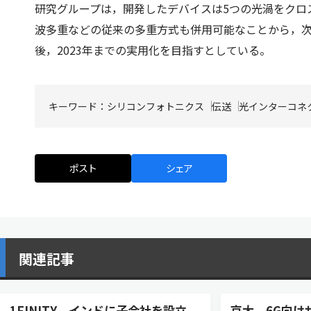
研究グループは，開発したデバイスは5つの光渦をクロ
波多重などの従来の多重方式も併用可能なことから，
後，2023年までの実用化を目指すとしている。
キーワード：
シリコンフォトニクス
伝送
光インターコネ
ポスト
シェア
関連記事
1FINITY、インドに子会社を設立
京大、6G向け