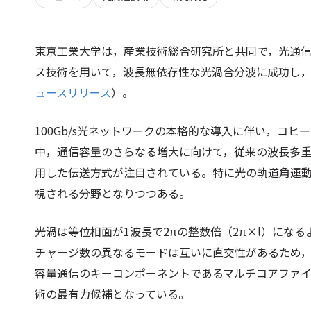
東京工業大学は，産業技術総合研究所と共同で，光通
ス技術を用いて，波長無依存性な光渦合分波に成功し
ュースリリース
）。
100Gb/s光ネットワークの本格的な導入に伴い，コ
中，通信容量のさらなる増大に向けて，従来の波長多重
用した伝送方式が注目されている。特に光の軌道角運
視される分野となりつつある。
光渦は等位相面が1波長で2πの整数倍（2π×
l
）になる
チャージ数の異なるモードは互いに直交性があるため
容量通信のキーコンポーネントであるマルチコアファ
術の最有力候補となっている。