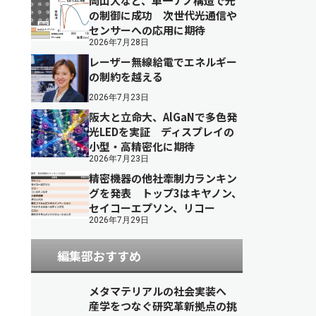
岡山大など、単一ナノ構造で光
の制御に成功 次世代光通信や
センサーへの応用に期待
2026年7月28日
レーザー無線給電でエネルギー
の制約を越える
2026年7月23日
阪大と立命大、AlGaNで多色発
光LEDを実証 ディスプレイの
小型・高精密化に期待
2026年7月23日
精密機器の他社牽制力ランキン
グを発表 トップ3はキヤノン、
セイコーエプソン、リコー
2026年7月29日
編集部おすすめ
メタマテリアルの社会実装へ
産学をつなぐ研究革新拠点の挑