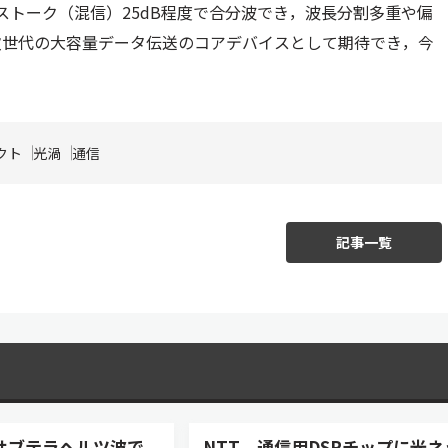
ストーク（混信）25dB程度で合分波でき，波長分割多重や偏
次世代の大容量データ伝送のコアデバイスとして期待でき，今
クト
光渦
通信
記事一覧
サブテラヘルツ波で
NTT、通信用DSPチップに光ネ