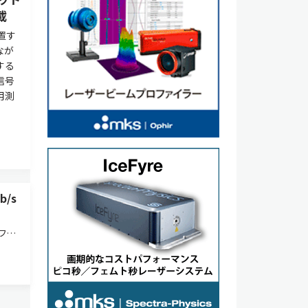
載
置す
なが
する
信号
用測
/s
ファ
生成
動型
リー