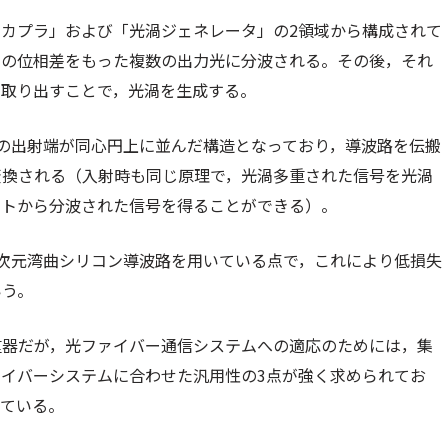
カプラ」および「光渦ジェネレータ」の2領域から構成されて
定の位相差をもった複数の出力光に分波される。その後，それ
を取り出すことで，光渦を生成する。
の出射端が同心円上に並んだ構造となっており，導波路を伝搬
変換される（入射時も同じ原理で，光渦多重された信号を光渦
ートから分波された信号を得ることができる）。
次元湾曲シリコン導波路を用いている点で，これにより低損失
いう。
重器だが，光ファイバー通信システムへの適応のためには，集
イバーシステムに合わせた汎用性の3点が強く求められてお
っている。