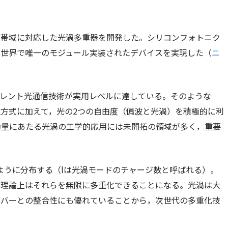
信帯域に対応した光渦多重器を開発した。シリコンフォトニク
，世界で唯一のモジュール実装されたデバイスを実現した（
ニ
ヒーレント光通信技術が実用レベルに達している。そのような
方式に加えて，光の2つの自由度（偏波と光渦）を積極的に利
動量にあたる光渦の工学的応用には未開拓の領域が多く，重要
ように分布する（
l
は光渦モードのチャージ数と呼ばれる）。
，理論上はそれらを無限に多重化できることになる。光渦は大
イバーとの整合性にも優れていることから，次世代の多重化技