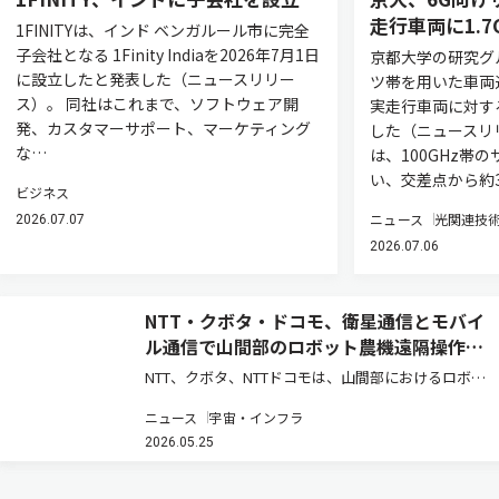
走行車両に1.7G
1FINITYは、インド ベンガルール市に完全
子会社となる 1Finity Indiaを2026年7月1日
京都大学の研究グ
に設立したと発表した（ニュースリリー
ツ帯を用いた車両
ス）。 同社はこれまで、ソフトウェア開
実走行車両に対す
発、カスタマーサポート、マーケティング
した（ニュースリ
な…
は、100GHz帯
い、交差点から約3
ビジネス
ニュース
光関連技
2026.07.07
2026.07.06
NTT・クボタ・ドコモ、衛星通信とモバイ
ル通信で山間部のロボット農機遠隔操作を
実証
NTT、クボタ、NTTドコモは、山間部におけるロボッ
ト農機の遠隔操作・遠隔監視時の通信安定化と映像伝
ニュース
宇宙・インフラ
送の継続性を実現する共同実証実験を実施し、モバイ
2026.05.25
ル通信と衛星通信を組み合わせた通信制御、および映
像制御技術の有効性を確認…