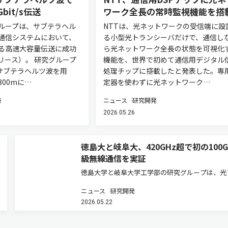
bit/s伝送
ワーク全長の常時監視機能を搭
ループは、サブテラヘル
NTTは、光ネットワークの受信端に設
通信システムにおいて、
る小型光トランシーバだけで、通信し
る高速大容量伝送に成功
ら光ネットワーク全長の状態を可視化
リース）。 研究グループ
機能を、世界で初めて通信用デジタル
のサブテラヘルツ波を用
処理チップに搭載したと発表した。専
00mに…
定器を使わずに光ネットワーク…
術
ニュース
研究開発
2026.05.26
徳島大と岐阜大、420GHz超で初の100Gb
級無線通信を実証
徳島大学と岐阜大学工学部の研究グループは、光
イバー接続マイクロ光コムを用いたテラヘルツ波
ニュース
研究開発
と多値変調技術を組み合わせたマイクロ光コム駆
2026.05.22
テラヘルツ通信システムを開発した（ニュースリ
ス）。 次世代移動通信システ…