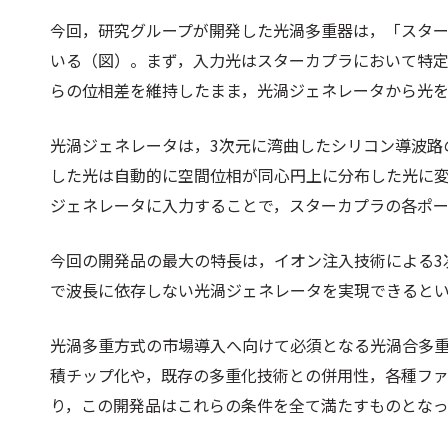
今回，研究グループが開発した光渦多重器は，「スター
いる（図）。まず，入力光はスターカプラにおいて特
らの位相差を維持したまま，光渦ジェネレータから光
光渦ジェネレータは，3次元に湾曲したシリコン導波路
した光は自動的に空間位相が同心円上に分布した光に
ジェネレータに入力することで，スターカプラの各ポ
今回の開発品の最大の特長は，イオン注入技術による3
で波長に依存しない光渦ジェネレータを実現できると
光渦多重方式の市場導入へ向けて必須となる光渦合多
積チップ化や，既存の多重化技術との併用性，各種ファ
り，この開発品はこれらの条件を全て満たすものとな