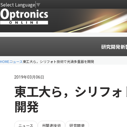
Select Language
▼
研究開発
新
HOME
ニュース
東工大ら，シリフォト技術で光渦多重器を開発
2019年03月06日
東工大ら，シリフォ
開発
ニュース
光関連技術
研究開発