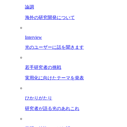
論調
海外の研究開発について
Interview
光のユーザーに話を聞きます
若手研究者の挑戦
実用化に向けたテーマを発表
ひかりがたり
研究者が語る光のあれこれ