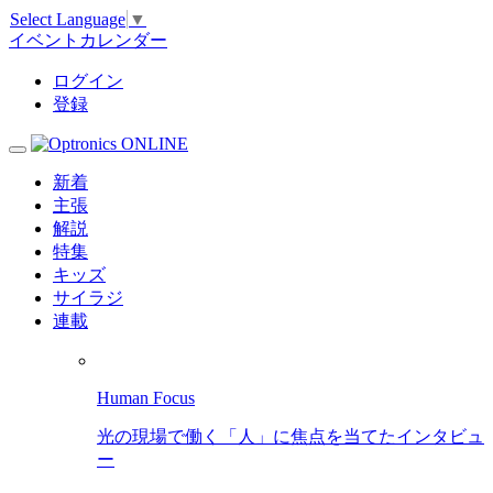
Select Language
▼
イベントカレンダー
ログイン
登録
新着
主張
解説
特集
キッズ
サイラジ
連載
Human Focus
光の現場で働く「人」に焦点を当てたインタビュ
ー