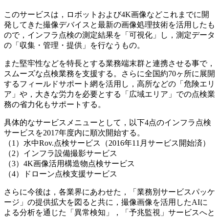
このサービスは，ロボットおよび4K画像などこれまでに開
発してきた撮像デバイスと最新の画像処理技術を活用したも
ので，インフラ点検の測定結果を「可視化」し，測定データ
の「収集・管理・提供」を行なうもの。
また堅牢性などを特長とする業務端末群と連携させる事で，
スムーズな点検業務を支援する。さらに全国約70ヶ所に展開
するフィールドサポート網を活用し，高所などの「危険エリ
ア」や，大きな労力を必要とする「広域エリア」での点検業
務の省力化もサポートする。
具体的なサービスメニューとして，以下4点のインフラ点検
サービスを2017年度内に順次開始する。
（1）水中Rov.点検サービス（2016年11月サービス開始済）
（2）インフラ設備撮影サービス
（3）4K画像活用構造物点検サービス
（4）ドローン点検支援サービス
さらに今後は，各業界にあわせた，「業務別サービスパッケ
ージ」の提供拡大を図ると共に，撮像画像を活用したAIに
よる分析を通じた「異常検知」，「予兆監視」サービスへと