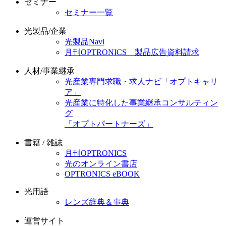
セミナー
セミナー一覧
光製品/企業
光製品Navi
月刊OPTRONICS 製品広告資料請求
人材/事業継承
光産業専門求職・求人ナビ「オプトキャリ
ア」
光産業に特化した事業継承コンサルティン
グ
「オプトパートナーズ」
書籍 / 雑誌
月刊OPTRONICS
光のオンライン書店
OPTRONICS eBOOK
光用語
レンズ辞典＆事典
運営サイト