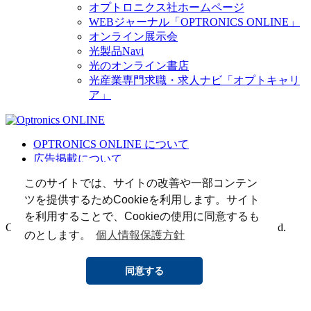
オプトロニクス社ホームページ
WEBジャーナル「OPTRONICS ONLINE」
オンライン展示会
光製品Navi
光のオンライン書店
光産業専門求職・求人ナビ「オプトキャリ
ア」
OPTRONICS ONLINE について
広告掲載について
運営会社
このサイトでは、サイトの改善や一部コンテン
個人情報
ツを提供するためCookieを利用します。サイト
光関連リンク集
を利用することで、Cookieの使用に同意するも
Copyright (C) 2025 The Optronics Co., Ltd. All rights reserved.
のとします。
個人情報保護方針
同意する