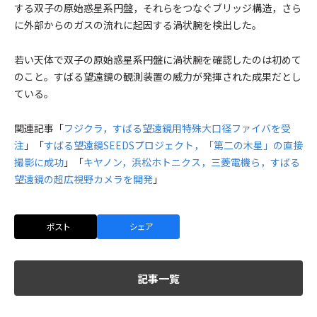
する双子の原始惑星系円盤，それらをつなぐブリッジ構造，さら
に外部からのガスの流れに起因する渦状腕を検出した。
若い天体で双子の原始惑星系円盤に渦状腕を確認したのは初めて
のこと。すばる望遠鏡の観測装置の威力が発揮された成果だとし
ている。
関連記事「
フジクラ，すばる望遠鏡用特殊大口径ファイバを受
注
」「
すばる望遠鏡SEEDSプロジェクト，「第二の木星」の直接
撮影に成功
」「
キヤノン，浜松ホトニクス，三菱電機ら，すばる
望遠鏡の超広視野カメラを開発
」
ポスト
シェア
記事一覧