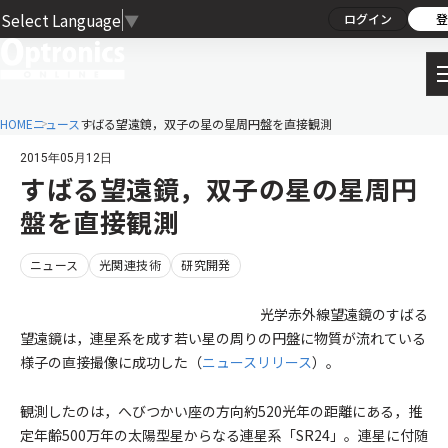
Select Language
▼
ログイン
登
HOME
ニュース
すばる望遠鏡，双子の星の星周円盤を直接観測
2015年05月12日
すばる望遠鏡，双子の星の星周円
盤を直接観測
ニュース
光関連技術
研究開発
光学赤外線望遠鏡のすばる
望遠鏡は，連星系を成す若い星の周りの円盤に物質が流れている
様子の直接撮像に成功した（
ニュースリリース
）。
観測したのは，へびつかい座の方向約520光年の距離にある，推
定年齢500万年の太陽型星からなる連星系「SR24」。連星に付随