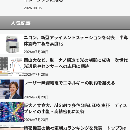
2026.08.06
人気記事
ニコン、新型アライメントステーションを発表 半導
体露光工程を高度化
2026年7月30日
岡山大など、単一ナノ構造で光の制御に成功 次世代
光通信やセンサーへの応用に期待
2026年7月28日
レーザー無線給電でエネルギーの制約を越える
2026年7月23日
阪大と立命大、AlGaNで多色発光LEDを実証 ディス
プレイの小型・高精密化に期待
2026年7月23日
精密機器の他社牽制力ランキングを発表 トップ3は