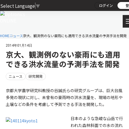
Select Language
▼
ログイン
登
HOME
ニュース
京大、観測例のない豪雨にも適用できる洪水流量の予測手法を開発
2014年01月14日
京大、観測例のない豪雨にも適用
できる洪水流量の予測手法を開発
ニュース
研究開発
京都大学農学研究科教授の谷誠氏らの研究グループは、巨大台風
多発の現状に対し、未曾有の豪雨時の洪水流量を、現場の地形や
土壌などの条件を考慮して予測できる手法を開発した。
日本のような急峻な山岳で行
われた森林斜面での水の流れ