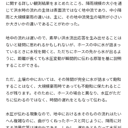
に関する詳しい観測結果をまとめたところ、降雨規模の大小を通
じて洪水時の流れの主体は表面流ではなく地中流であり、中小降
雨と大規模豪雨の違いは、主に、その地中流発生の場所が小さい
か大きいかの違いであることがわかった。
地中の流れは遅いので、素早い洪水流出応答を生み出せることは
ないと疑問に思われるかもしれないが、ホースの中に水が詰まっ
ているときに水栓を開くと、ただちにホースの先から水が出るよ
うに、距離が長くても水圧変動が瞬間的に伝わる原理を基に説明
することができる。
ただ、土壌の中においては、その隙間が完全に水が詰まって飽和
することはなく、大規模豪雨時であっても不飽和に保たれるとこ
ろが残ります。そのために、ホースの場合と異なり、水圧がただ
ちに伝わるのではなく、時間の遅れをともなって伝わる。
水圧が伝わる現象なので、地中における水そのものの流れはたい
へん複雑なのに、曲がりくねったホースと同じように、降雨に対
する流量応答は速やかである。しかし、遅れをともなって水圧が