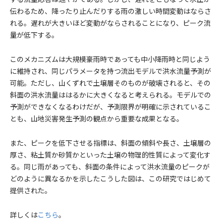
伝わるため、降ったり止んだりする雨の激しい時間変動はならさ
れる。遅れが大きいほど変動がならされることになり、ピーク流
量が低下する。
このメカニズムは大規模豪雨時であっても中小降雨時と同じよう
に維持され、同じパラメータを持つ流出モデルで洪水流量予測が
可能。ただし、山くずれで土壌層そのものが破壊されると、その
斜面の洪水流量ははるかに大きくなると考えられる。モデルでの
予測ができなくなるわけだが、予測限界が明確に示されているこ
とも、山地災害発生予測の観点から重要な成果となる。
また、ピークを低下させる指標は、斜面の傾斜や長さ、土壌層の
厚さ、粘土質か砂質かといった土壌の物理的性質によって変化す
る。同じ雨があっても、斜面の条件によって洪水流量のピークが
どのように異なるかを示したこうした図は、この研究ではじめて
提供された。
詳しくは
こちら
。