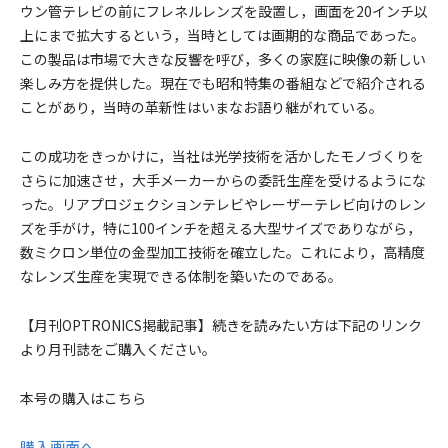
ウン管テレビの前にフレネルレンズを設置し，画面を20インチ以
上にまで拡大するという，当時としては画期的な商品であった。
この製品は市場で大きな反響を呼び，多くの家庭に映像の新しい
楽しみ方を提供した。現在でも昭和特集の番組などで紹介される
ことがあり，当時の革新性はいまなお語り継がれている。
この成功をきっかけに，当社は光学技術を活かしたモノづくりを
さらに加速させ，大手メーカーからの委託生産を受けるようにな
った。リアプロジェクションテレビやレーザーテレビ向けのレン
ズを手がけ，特に100インチを超える大型サイズでありながら，
数ミクロン単位の金型加工技術を確立した。これにより，高精度
なレンズ生産を実現できる体制を築いたのである。
【月刊OPTRONICS掲載記事
】続きを読みたい方は下記のリンク
より月刊誌をご購入ください。
本号の購入はこちら
購入画面へ