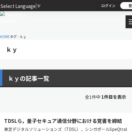
Select Language
▼
ログイン
登
HOME
タグ : ｋｙ
ｋｙ
ｋｙの記事一覧
全1件中
1件目を表示
TDSLら，量子セキュア通信分野における覚書を締結
東芝デジタルソリューションズ（TDSL），シンガポールSpeQtral