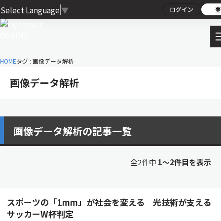
Select Language
▼
ログイン
登
HOME
タグ : 画像データ解析
画像データ解析
画像データ解析の記事一覧
全2件中
1〜2件目を表示
スポーツの「1mm」が社会を変える 光技術が支える
サッカーW杯判定