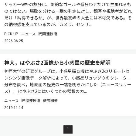
サッカーW杯の熱狂は、劇的なゴールや番狂わせだけで生まれるも
のではない。勝敗を分ける一瞬の判定に対し、観客や視聴者がどれ
だけ「納得できるか」が、世界最高峰の大会には不可欠である。そ
の納得感を支えているのが、カメラ、センサ...
PICK UP
ニュース
光関連技術
2026.06.25
神大，はやぶさ2画像から小惑星の歴史を解明
神戸大学の研究グループは，小惑星探査機はやぶさ2のリモートセ
ンシング画像データ解析によって，小惑星リュウグウのクレーター
分布を調べ，地表面の歴史の一端を明らかにした（ニュースリリー
ス）。 はやぶさ2にはいくつかの種類のカ...
ニュース
光関連技術
研究開発
2019.11.14
1