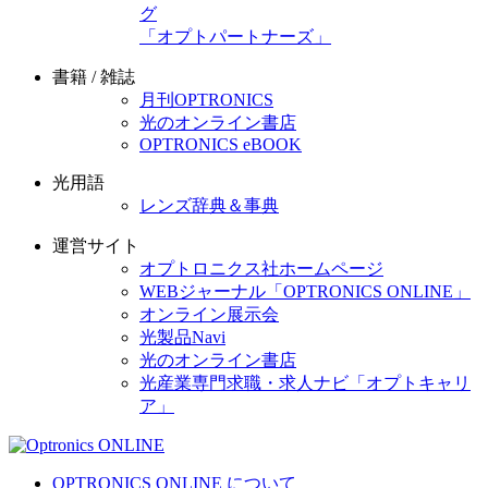
グ
「オプトパートナーズ」
書籍 / 雑誌
月刊OPTRONICS
光のオンライン書店
OPTRONICS eBOOK
光用語
レンズ辞典＆事典
運営サイト
オプトロニクス社ホームページ
WEBジャーナル「OPTRONICS ONLINE」
オンライン展示会
光製品Navi
光のオンライン書店
光産業専門求職・求人ナビ「オプトキャリ
ア」
OPTRONICS ONLINE について