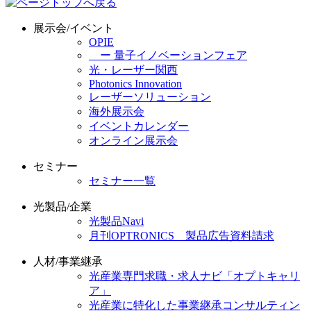
展示会/イベント
OPIE
ー 量子イノベーションフェア
光・レーザー関西
Photonics Innovation
レーザーソリューション
海外展示会
イベントカレンダー
オンライン展示会
セミナー
セミナー一覧
光製品/企業
光製品Navi
月刊OPTRONICS 製品広告資料請求
人材/事業継承
光産業専門求職・求人ナビ「オプトキャリ
ア」
光産業に特化した事業継承コンサルティン