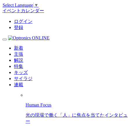
Select Language
▼
イベントカレンダー
ログイン
登録
新着
主張
解説
特集
キッズ
サイラジ
連載
Human Focus
光の現場で働く「人」に焦点を当てたインタビュ
ー