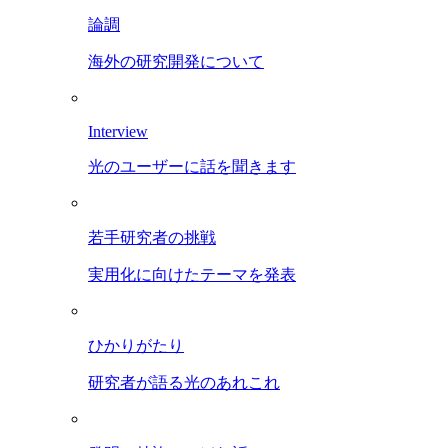
論調
海外の研究開発について
Interview
光のユーザーに話を聞きます
若手研究者の挑戦
実用化に向けたテーマを発表
ひかりがたり
研究者が語る光のあれこれ