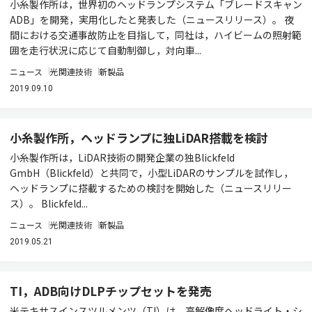
小糸製作所は，世界初のヘッドランプシステム「ブレードスキャン
ADB」を開発，実用化したと発表した（ニュースリリース）。 夜
間における交通事故防止を目指して，同社は，ハイビームの照射範
囲を走行状況に応じて自動制御し，対向車...
ニュース
光関連技術
新製品
2019.09.10
小糸製作所，ヘッドランプに独LiDAR搭載を検討
小糸製作所は，LiDAR技術の開発企業の独Blickfeld
GmbH（Blickfeld）と共同で，小型LiDARのサンプルを試作し，
ヘッドランプに搭載するための検討を開始した（ニュースリリー
ス）。 Blickfeld...
ニュース
光関連技術
新製品
2019.05.21
TI，ADB向けDLPチップセットを発売
米テキサスインスツルメンツ（TI）は，高解像度ヘッドライト・シ