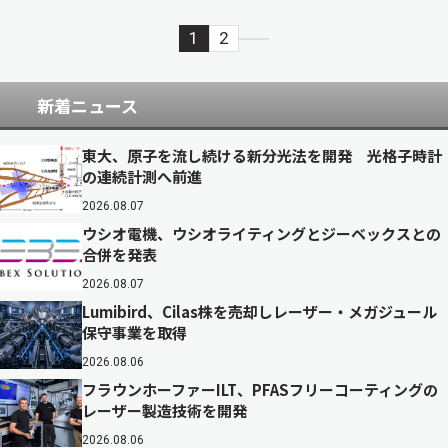
1
2
新着ニュース
東大、原子を流し続ける新分光法を開発 光格子時計
の連続計測へ前進
2026.08.07
ウシオ電機、ウシオライティングとジーベックスとの
合併を発表
2026.08.07
Lumibird、Cilas株を売却しレーザー・メガジュール
保守事業を取得
2026.08.06
フラウンホーファーILT、PFASフリーコーティングの
レーザー製造技術を開発
2026.08.06