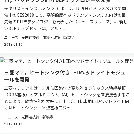
テキサス・インスルメンツ（TI）は，1月9日からラスベガスで開
催中のCES2018にて，高解像度ヘッドランプ・システム向けの最
先端のDLP®テクノロジーを発表した（ニュースリリース）。 新し
いDLPチップセットは，フル・...
ニュース
光関連技術
市場・政策
新製品
2018.01.10
三菱マテ，ヒートシンク付きLEDヘッドライトモジュ
ールを開発
三菱マテリアルは，アルミ回路付き高放熱セラミックス絶縁基板
（DBA基板）とアルミニウム（Al）ヒートシンクを直接接合するこ
とにより，放熱性能が大幅に向上した自動車用LEDヘッドライト向
けAlヒートシンク一体型基板モジュー...
ニュース
光関連技術
新製品
2017.11.16