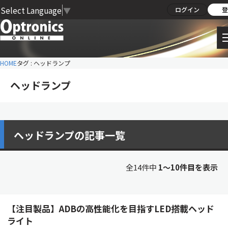
Select Language
▼
ログイン
登
HOME
タグ : ヘッドランプ
ヘッドランプ
ヘッドランプの記事一覧
全14件中
1〜10件目を表示
【注目製品】ADBの高性能化を目指すLED搭載ヘッド
ライト