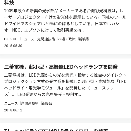
科技
2009年設立の新興の光学部品メーカーである台灣彩光科技は，レ
ーザープロジェクター向けの蛍光体を展示している。同社のワール
ドワイドでのシェアは70%にのぼるとしている。日本ではカシ
オ，NEC，エプソンに対して取引実績を持...
PICK UP
ニュース
光関連技術
市場・政策
新製品
2018.08.30
三菱電機，超小型・高機能LEDヘッドランプを開発
三菱電機は，LED光源からの光を集光・投射する独自のダイレクト
プロジェクション方式の光学系を搭載した超小型・高機能な「LED
ヘッドライト用光学モジュール」を開発した（ニュースリリー
ス）。 LED光源からの光を集光・投射す...
ニュース
光関連技術
新製品
2018.06.12
TI，ヘッドランプ向けDLPテクノロジーを発表