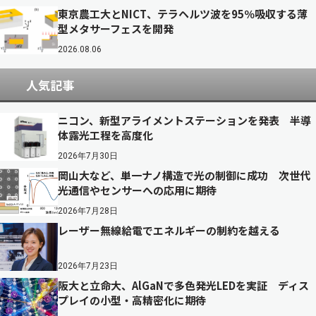
東京農工大とNICT、テラヘルツ波を95％吸収する薄
型メタサーフェスを開発
2026.08.06
人気記事
ニコン、新型アライメントステーションを発表 半導
体露光工程を高度化
2026年7月30日
岡山大など、単一ナノ構造で光の制御に成功 次世代
光通信やセンサーへの応用に期待
2026年7月28日
レーザー無線給電でエネルギーの制約を越える
2026年7月23日
阪大と立命大、AlGaNで多色発光LEDを実証 ディス
プレイの小型・高精密化に期待