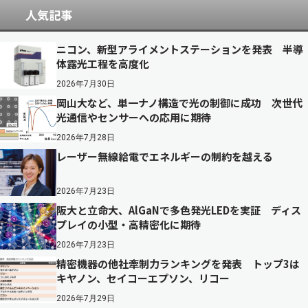
人気記事
ニコン、新型アライメントステーションを発表 半導
体露光工程を高度化
2026年7月30日
岡山大など、単一ナノ構造で光の制御に成功 次世代
光通信やセンサーへの応用に期待
2026年7月28日
レーザー無線給電でエネルギーの制約を越える
2026年7月23日
阪大と立命大、AlGaNで多色発光LEDを実証 ディス
プレイの小型・高精密化に期待
2026年7月23日
精密機器の他社牽制力ランキングを発表 トップ3は
キヤノン、セイコーエプソン、リコー
2026年7月29日