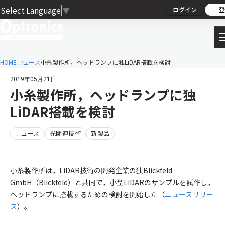
Select Language
▼
ログイン
登
HOME
ニュース
小糸製作所，ヘッドランプに独LiDAR搭載を検討
2019年05月21日
小糸製作所，ヘッドランプに独
LiDAR搭載を検討
ニュース
光関連技術
新製品
小糸製作所は，LiDAR技術の開発企業の独Blickfeld
GmbH（Blickfeld）と共同で，小型LiDARのサンプルを試作し，
ヘッドランプに搭載するための検討を開始した（
ニュースリリー
ス
）。