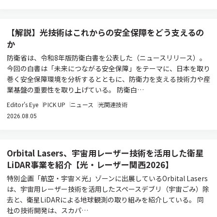
【解説】光技術はこれからの安全保障をどう支えるの
か
防衛省は、令和8年版防衛白書を公表した（ニュースリリース）。
今回の白書は「未来につながる安全保障」をテーマに、日本を取り
巻く安全保障環境を分析するとともに、防衛力を支える技術力や産
業基盤の重要性を取り上げている。 防衛白…
Editor's Eye
PICK UP
ニュース
光関連技術
2026.08.05
Orbital Lasers、宇宙用レーザー技術を活用した衛星
LiDAR事業を紹介【光・レーザー関西2026】
特別企画「航空・宇宙×光」ゾーンに出展しているOrbital Lasers
は、宇宙用レーザー技術を活用したスペースデブリ（宇宙ごみ）除
去と、衛星LiDARによる地球観測の取り組みを紹介している。 同
社の技術開発は、スカパ…