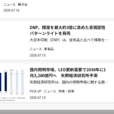
ニュース
展示会
2026.07.16
DNP、輝度を最大約3倍に高めた高視認性
パターンライトを発売
大日本印刷（DNP）は、従来品と比べて輝度を最
大約3倍に高めた小型照明装置「DNP高視認性パ
ニュース
新製品
ターンライト 固定設置タイプ」を開発し、2026
年7月から試験販売を開始する（ニュースリリー
2026.07.13
ス）。明るい屋内施設や寒冷地などで、…
国内照明市場、LED更新需要で2030年に1
兆3,280億円へ 矢野経済研究所予測
矢野経済研究所は、国内の照明市場に関する調査
結果を発表した（ニュースリリース）。2025年
PICK UP
ニュース
市場・政策
の国内照明総市場規模は、前年比3.8％増の1兆
910億2,500万円と推計している。既設の蛍光灯
2026.07.13
などからLED照明への更新需要が、…