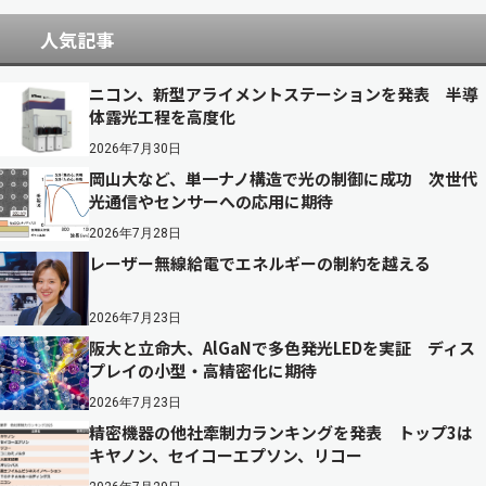
人気記事
ニコン、新型アライメントステーションを発表 半導
体露光工程を高度化
2026年7月30日
岡山大など、単一ナノ構造で光の制御に成功 次世代
光通信やセンサーへの応用に期待
2026年7月28日
レーザー無線給電でエネルギーの制約を越える
2026年7月23日
阪大と立命大、AlGaNで多色発光LEDを実証 ディス
プレイの小型・高精密化に期待
2026年7月23日
精密機器の他社牽制力ランキングを発表 トップ3は
キヤノン、セイコーエプソン、リコー