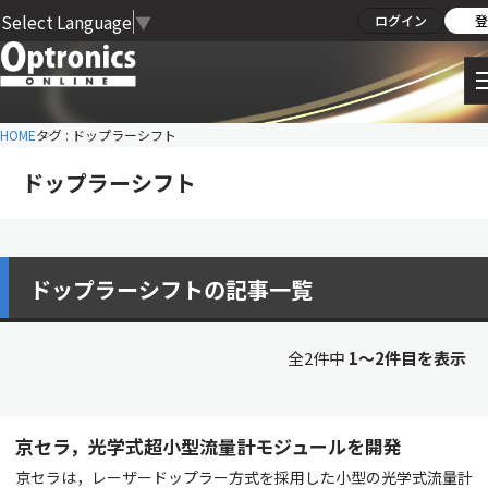
Select Language
▼
ログイン
登
HOME
タグ : ドップラーシフト
ドップラーシフト
ドップラーシフトの記事一覧
全2件中
1〜2件目を表示
京セラ，光学式超小型流量計モジュールを開発
京セラは，レーザードップラー方式を採用した小型の光学式流量計