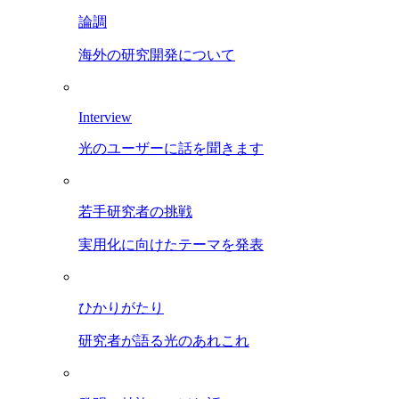
論調
海外の研究開発について
Interview
光のユーザーに話を聞きます
若手研究者の挑戦
実用化に向けたテーマを発表
ひかりがたり
研究者が語る光のあれこれ