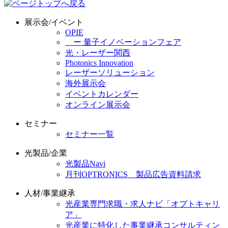
展示会/イベント
OPIE
ー 量子イノベーションフェア
光・レーザー関西
Photonics Innovation
レーザーソリューション
海外展示会
イベントカレンダー
オンライン展示会
セミナー
セミナー一覧
光製品/企業
光製品Navi
月刊OPTRONICS 製品広告資料請求
人材/事業継承
光産業専門求職・求人ナビ「オプトキャリ
ア」
光産業に特化した事業継承コンサルティン