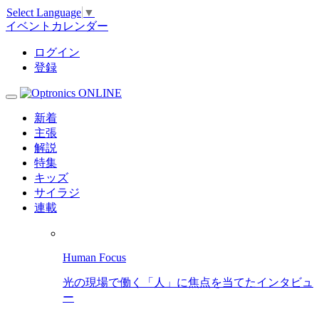
Select Language
▼
イベントカレンダー
ログイン
登録
新着
主張
解説
特集
キッズ
サイラジ
連載
Human Focus
光の現場で働く「人」に焦点を当てたインタビュ
ー