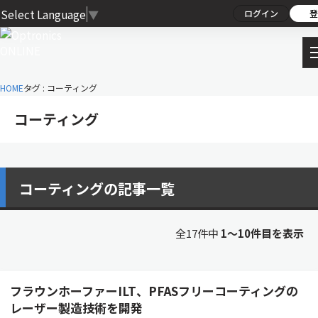
Select Language
▼
ログイン
登
HOME
タグ : コーティング
コーティング
コーティングの記事一覧
全17件中
1〜10件目を表示
フラウンホーファーILT、PFASフリーコーティングの
レーザー製造技術を開発