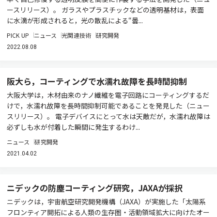
ースリリース）。 ガラスやプラスチックなどの透明基材は，表面
に水滴が形成されると，光の散乱による“曇...
PICK UP
ニュース
光関連技術
研究開発
2022.08.08
阪大ら，コーティングで水濡れ故障を長時間抑制
大阪大学は，木材由来のナノ繊維を電子回路にコーティングするだ
けで，水濡れ故障を長時間抑制可能であることを発見した（ニュー
スリリース）。 電子デバイスにとって水は天敵だが，水濡れ故障は
必ずしも水が付着した瞬間に発生するわけ...
ニュース
研究開発
2021.04.02
ニデックの防塵コーティング研究，JAXAが採択
ニデックは，宇宙航空研究開発機構（JAXA）が実施した「太陽系
フロンティア開拓による人類の生存圏・活動領域拡大に向けたオー