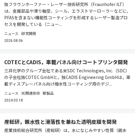
独フラウンホーファー・レーザー技術研究所（Fraunhofer ILT）
は、金属部品や滑り軸受、シール、エラストマーローラーなどに、
PFASを含まない機能性コーティングを形成するレーザー製造プロ
セスを開発している（ニュー...
ニュース
研究開発
2026.08.06
COTECとCADIS，車載パネル向けコートプリンタ開発
三井化学のグループ会社である米SDC Technologies, Inc.（SDC）
の子会社独COTEC GmbHと，独CADIS Engineering GmbHは，車
載ディスプレーパネル向け撥水性コーティング用のデジ...
ニュース
光関連技術
新製品
2024.03.18
産総研，親水性と滑落性を兼ねた透明皮膜を開発
産業技術総合研究所（産総研）は，水になじみやすい性質（親水