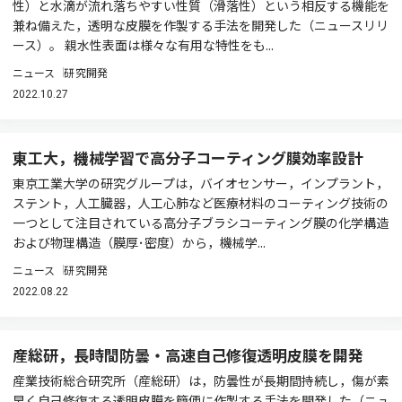
性）と水滴が流れ落ちやすい性質（滑落性）という相反する機能を
兼ね備えた，透明な皮膜を作製する手法を開発した（ニュースリリ
ース）。 親水性表面は様々な有用な特性をも...
ニュース
研究開発
2022.10.27
東工大，機械学習で高分子コーティング膜効率設計
東京工業大学の研究グループは，バイオセンサー，インプラント，
ステント，人工臓器，人工心肺など医療材料のコーティング技術の
一つとして注目されている高分子ブラシコーティング膜の化学構造
および物理構造（膜厚･密度）から，機械学...
ニュース
研究開発
2022.08.22
産総研，長時間防曇・高速自己修復透明皮膜を開発
産業技術総合研究所（産総研）は，防曇性が長期間持続し，傷が素
早く自己修復する透明皮膜を簡便に作製する手法を開発した（ニュ