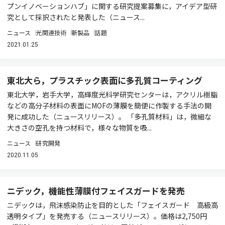
プンイノベーションハブ」に関する研究提案募集に，アイデア型研
究として採択されたと発表した（ニュース...
ニュース
光関連技術
新製品
話題
2021.01.25
東北大ら，プラスチック表面に多孔質コーティング
東北大学，岩手大学，高輝度光科学研究センターは，アクリル樹脂
などの高分子材料の表面にMOFの薄膜を簡便に作製する手法の開
発に成功した（ニュースリリース）。 「多孔質材料」は，微細な
大きさの空孔を持つ材料で，様々な物質を吸...
ニュース
研究開発
2020.11.05
ニデック，機能性薄膜付フェイスガードを発売
ニデックは，飛沫感染防止を目的とした「フェイスガード 高級高
透明タイプ」を発売する（ニュースリリース）。価格は2,750円