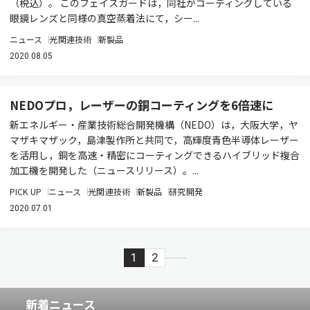
（税込）。 このフェイスガードは，同社がコーティングしている
眼鏡レンズと同様の真空蒸着法にて，シー...
ニュース
光関連技術
新製品
2020.08.05
NEDOプロ，レーザーの銅コーティングを6倍速に
新エネルギー・産業技術総合開発機構（NEDO）は，大阪大学，ヤ
マザキマザック，島津製作所と共同で，高輝度青色半導体レーザー
を活用し，銅を高速・精密にコーティングできるハイブリッド複合
加工機を開発した（ニュースリリース）。...
PICK UP
ニュース
光関連技術
新製品
研究開発
2020.07.01
1
2
新着ニュース