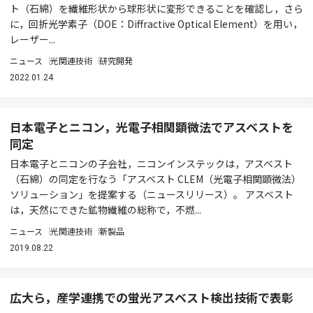
ト（石綿）を繊維形状から球形状に変形できることを確認し，さら
に，回折光学素子（DOE：Diffractive Optical Element）を用い，
レーザー...
ニュース
光関連技術
研究開発
2022.01.24
日本電子とニコン，光電子相関顕微法でアスベストを
同定
日本電子とニコンの子会社，ニコンインステックは，アスベスト
（石綿）の同定を行なう「アスベスト CLEM（光電子相関顕微法）
ソリューション」を提案する（ニュースリリース）。 アスベスト
は，天然にできた鉱物繊維の総称で，不燃...
ニュース
光関連技術
新製品
2019.08.22
広大ら，産学連携での蛍光アスベスト検出技術で表彰