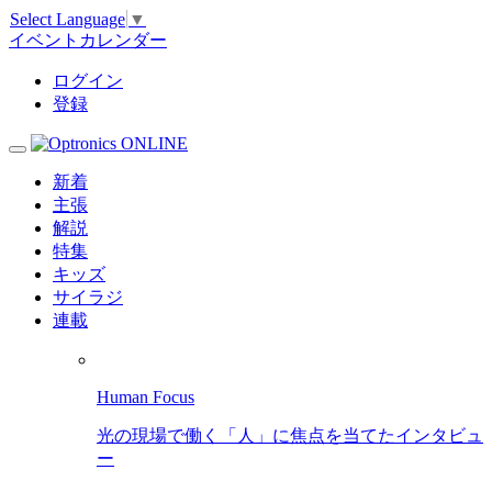
Select Language
▼
イベントカレンダー
ログイン
登録
新着
主張
解説
特集
キッズ
サイラジ
連載
Human Focus
光の現場で働く「人」に焦点を当てたインタビュ
ー