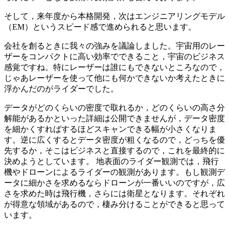
そして，来年度から本格開発，次はエンジニアリングモデル
（EM）というスピード感で進められると思います。
会社を創るときに我々の強みを議論しました。宇宙用のレー
ザーをコンパクトに高い効率でできること，宇宙のビジネス
感覚ですね。特にレーザーは誰にもできないところなので，
じゃあレーザーを使って他にも何かできないか考えたときに
浮かんだのがライダーでした。
データがどのくらいの密度で取れるか，どのくらいの高さ分
解能があるかといった詳細は公開できませんが，データ密度
を細かくすればするほどスキャンできる幅が小さくなりま
す。逆に広くするとデータ密度が粗くなるので，どっちを優
先するか，そこはビジネスと直接するので，これを最終的に
決めようとしています。 地表面のライダー観測では，飛行
機やドローンによるライダーの観測があります。もし観測デ
ータに細かさを求めるならドローンが一番いいのですが，広
さを求めた時は飛行機，さらには衛星となります。それぞれ
が得意な領域があるので，棲み分けることができると思って
います。