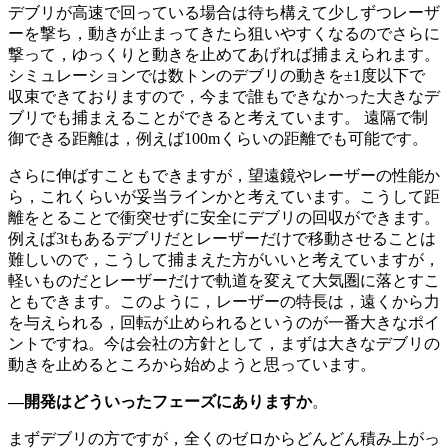
デブリが高速で回っている場合は待ち構えて少しずつレーザ
ーを撃ち，動きが止まってきたら狙いやすくなるのでさらに
撃って，ゆっくりと動きを止めてあげれば捕まえられます。
シミュレーションでは数トンのデブリの動きを±1度以下で
収束できておりますので，今まで誰もできなかった大きなデ
ブリでも捕まえることができると考えています。 遠隔で制
御できる距離は，例えば100mくらいの距離でも可能です。
さらに伸ばすこともできますが，望遠鏡やレーザーの性能か
ら，これくらいが妥当ラインかと考えています。こうして距
離をとることで衝突せずに安全にデブリの回収ができます。
例えば3tもあるデブリだとレーザーだけで移動させることは
難しいので，こうして捕まえた方がいいと考えていますが，
軽いものだとレーザーだけで軌道を変えて大気圏に落とすこ
ともできます。このように，レーザーの特長は，遠くから力
を与えられる，回転が止められるというのが一番大きなポイ
ントですね。今は会社の方針として，まずは大きなデブリの
動きを止めるところから始めようと思っています。
―
開発はどういったフェーズにありますか
。
まずデブリの方ですが，全くのゼロからどんどん積み上がっ