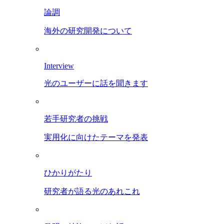
論調
海外の研究開発について
Interview
光のユーザーに話を聞きます
若手研究者の挑戦
実用化に向けたテーマを発表
ひかりがたり
研究者が語る光のあれこれ