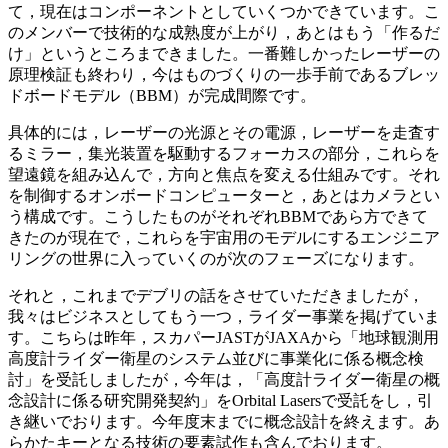
て，現在はコンポーネントとしていくつかできています。こ
のメンバーで技術的な成熟度が上がり，あとはもう「作るだ
け」というところまできました。一番難しかったレーザーの
原理検証も終わり，今はものづくりの一歩手前であるブレッ
ドボードモデル（BBM）が完成間際です。
具体的には，レーザーの光源とその電源，レーザーを走査す
るミラー，集光装置を駆動するフォーカスの部分，これらを
望遠鏡を組み込んで，方向と焦点を変える仕組みです。それ
を制御するオンボードコンピューターと，あとはカメラとい
う構成です。こうしたものがそれぞれBBMであら方できて
きたのが現在で，これらを宇宙用のモデルにするエンジニア
リングの世界に入っていくのが次のフェーズになります。
それと，これまでデブリの話をさせていただきましたが，
我々はビジネスとしてもう一つ，ライダー事業を掲げていま
す。こちらは昨年，スカパーJASTがJAXAから「地球観測用
高度計ライダー衛星のシステム並びに事業化に係る概念検
討」を受託しましたが，今年は，「高度計ライダー衛星の概
念設計に係る研究開発契約」をOrbital Lasersで受託をし，引
き継いでおります。今年度末までに概念設計を終えます。あ
らかたキーとなる技術の要素試作も含んでおります。