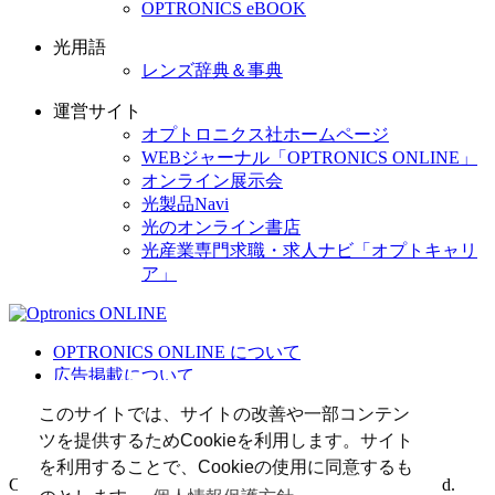
OPTRONICS eBOOK
光用語
レンズ辞典＆事典
運営サイト
オプトロニクス社ホームページ
WEBジャーナル「OPTRONICS ONLINE」
オンライン展示会
光製品Navi
光のオンライン書店
光産業専門求職・求人ナビ「オプトキャリ
ア」
OPTRONICS ONLINE について
広告掲載について
運営会社
このサイトでは、サイトの改善や一部コンテン
個人情報
ツを提供するためCookieを利用します。サイト
光関連リンク集
を利用することで、Cookieの使用に同意するも
Copyright (C) 2025 The Optronics Co., Ltd. All rights reserved.