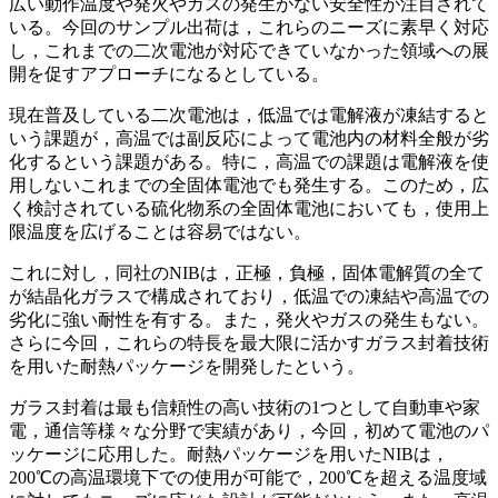
広い動作温度や発火やガスの発生がない安全性が注目されて
いる。今回のサンプル出荷は，これらのニーズに素早く対応
し，これまでの二次電池が対応できていなかった領域への展
開を促すアプローチになるとしている。
現在普及している二次電池は，低温では電解液が凍結すると
いう課題が，高温では副反応によって電池内の材料全般が劣
化するという課題がある。特に，高温での課題は電解液を使
用しないこれまでの全固体電池でも発生する。このため，広
く検討されている硫化物系の全固体電池においても，使用上
限温度を広げることは容易ではない。
これに対し，同社のNIBは，正極，負極，固体電解質の全て
が結晶化ガラスで構成されており，低温での凍結や高温での
劣化に強い耐性を有する。また，発火やガスの発生もない。
さらに今回，これらの特長を最大限に活かすガラス封着技術
を用いた耐熱パッケージを開発したという。
ガラス封着は最も信頼性の高い技術の1つとして自動車や家
電，通信等様々な分野で実績があり，今回，初めて電池のパ
ッケージに応用した。耐熱パッケージを用いたNIBは，
200℃の高温環境下での使用が可能で，200℃を超える温度域