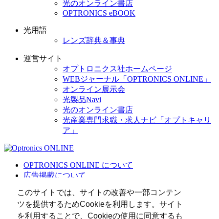
光のオンライン書店
OPTRONICS eBOOK
光用語
レンズ辞典＆事典
運営サイト
オプトロニクス社ホームページ
WEBジャーナル「OPTRONICS ONLINE」
オンライン展示会
光製品Navi
光のオンライン書店
光産業専門求職・求人ナビ「オプトキャリ
ア」
OPTRONICS ONLINE について
広告掲載について
運営会社
このサイトでは、サイトの改善や一部コンテン
個人情報
ツを提供するためCookieを利用します。サイト
光関連リンク集
を利用することで、Cookieの使用に同意するも