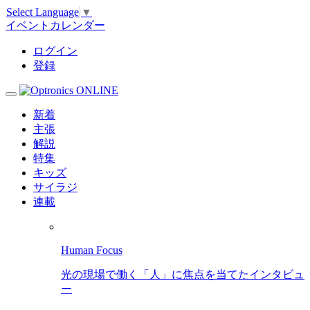
Select Language
▼
イベントカレンダー
ログイン
登録
新着
主張
解説
特集
キッズ
サイラジ
連載
Human Focus
光の現場で働く「人」に焦点を当てたインタビュ
ー