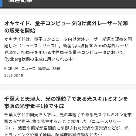
オキサイド、量子コンピュータ向け紫外レーザー光源
の販売を開始
オキサイドは、量子コンピュータ向け紫外レーザー光源の販売を開
始した（ニュースリリース）。新製品は波長302nmの紫外レーザ
光源で、Yb原子を用いる中性原子型量子コンピュータにおいて、
Rydberg状態の生成に用いられる中…
PICK UP
ニュース
新製品
話題
2026.03.10
千葉大と天津大、光の準粒子である光スキルミオンを
市販の光学素子1枚で生成
千葉大学と中国天津大学は、光の準粒子である光スキルミオンを市
販の光学素子1枚で発生することに成功した（ニュースリリー
ス）。 波面や偏光が空間的に制御された光渦や偏光渦などが、光
トラッピングや量子通信、超解像度顕微鏡などの…