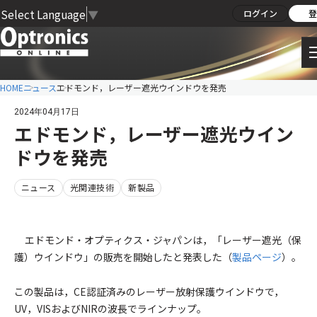
Select Language
▼
ログイン
登
HOME
ニュース
エドモンド，レーザー遮光ウインドウを発売
2024年04月17日
エドモンド，レーザー遮光ウイン
ドウを発売
ニュース
光関連技術
新製品
エドモンド・オプティクス・ジャパンは，「レーザー遮光（保
護）ウインドウ」の販売を開始したと発表した（
製品ページ
）。
この製品は，CE認証済みのレーザー放射保護ウインドウで，
UV，VISおよびNIRの波長でラインナップ。