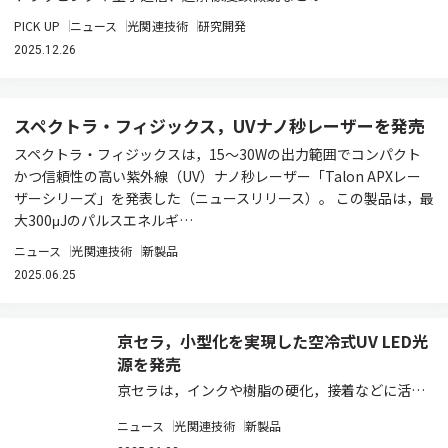
PICK UP
ニュース
光関連技術
研究開発
2025.12.26
スペクトラ・フィジックス，UVナノ秒レーザーを発売
スペクトラ・フィジックスは，15～30Wの出力範囲でコンパクト
かつ信頼性の高い紫外線（UV）ナノ秒レーザー「Talon APXレー
ザーシリーズ」を発表した（ニュースリリース）。 この製品は，最
大300μJのパルスエネルギ…
ニュース
光関連技術
新製品
2025.06.25
京セラ，小型化を実現した空冷式UV LED光
源を発売
京セラは，インクや樹脂の硬化，接着などに活用
されているUV LED光源において，優れた硬化性
ニュース
光関連技術
新製品
能を有しつつ，世界最小クラスとなる小型化を実