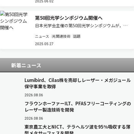
現した空冷式UV LED光源「G7Aシリーズ」を開
2025.06.02
発したと発表した（ニュースリリース…
第50回光学シンポジウム開催へ
日本光学会主催の第50回光学シンポジウムが，こ
の6月18日から20 日にかけて開催される。 この
ニュース
光関連技術
話題
シンポジウムは，「実用的な最先端の光学設計・
光計測・光学素子・光学システム」をテーマに掲
2025.05.27
げ，光技術に関する最新の研究成果や応…
新着ニュース
Lumibird、Cilas株を売却しレーザー・メガジュール
保守事業を取得
2026.08.06
フラウンホーファーILT、PFASフリーコーティングの
レーザー製造技術を開発
2026.08.06
東京農工大とNICT、テラヘルツ波を95％吸収する薄
型メタサーフェスを開発