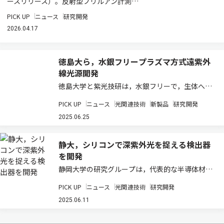
ースリリース）。反射型ブリルアン計測…
PICK UP
ニュース
研究開発
2026.04.17
徳島大ら，水銀フリープラズマ方式遠紫外
線光源開発
徳島大学と紫光技研は，水銀フリーで，生体への
安全性と殺菌効果を両立したプラズマ方式遠紫外
PICK UP
ニュース
光関連技術
新製品
研究開発
線（far-UVC）光源を開発し，その殺菌及びウイ
ルス不活化効果を実証した（ニュースリリー
2025.06.25
ス）。 光波長200~230nmのfar-…
静大，シリコンで深紫外光を捉える検出器
を開発
静岡大学の研究グループは，代表的な半導体材料
であるシリコン表面に微細な周期凹凸構造を形成
PICK UP
ニュース
光関連技術
研究開発
することにより，深紫外（DUV）領域の光を高感
度に検出する光センサを開発した（ニュースリリ
2025.06.11
ース）。 近年の半導体リソグラフィ技術の進…