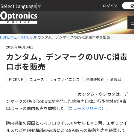
Select Language
▼
ログイン
登
HOME
ニュース
PICK UP
カンタム，デンマークのUV-C消毒ロボを販売
2020年06月04日
カンタム，デンマークのUV-C消毒
ロボを販売
PICK UP
ニュース
ライフサイエンス
光関連技術
新製品
カンタム・ウシカタは，デ
ンマークのUVD Robotsが開発した病院内自律走行型紫外線消毒
ロボットの国内販売を開始した（
ニュースリリース
）。
院内感染の原因となるノロウイルスやサルモネラ菌，エボラウイ
ルスなどをDNA構造の破壊による99.99％の殺菌能力を確認して