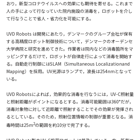
おり，新型コロナウイルスへの効果にも期待を寄せる。これまで
人の手によって行なっていた院内施設の消毒を，ロボットを介し
て行なうことで省人・省力化を可能にする。
UVD Robots は開発にあたり，デンマークのグループ会社が保有
する高精度ロボット制御技術について，デンマークのオーデンセ
大学病院と研究を進めてきた。作業者は院内などの消毒箇所をマ
ッピングするだけで，ロボットが自律走行によって消毒を開始す
る。自動走行制御にはSLAM（Simultaneous Localizationand
Mapping）を採用。UV光源はランプで，波長は254nmとなって
いる。
UVD Robotsによれば，効果的な消毒を行なうには，UV-C照射量
と照射距離がポイントになるとする。消毒可能範囲は360°だが，
消毒対象物に対して近距離で照射することでその効果が発揮され
るとしている。そのため，照射位置情報の制御が重要となる。消
2
毒時間は25m
の範囲を約10分で完了する。