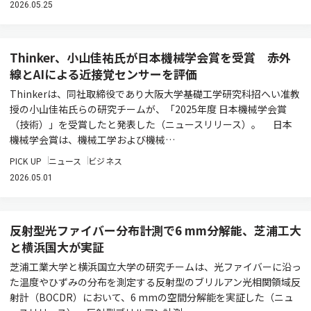
2026.05.25
Thinker、小山佳祐氏が日本機械学会賞を受賞 赤外
線とAIによる近接覚センサーを評価
Thinkerは、同社取締役であり大阪大学基礎工学研究科招へい准教
授の小山佳祐氏らの研究チームが、「2025年度 日本機械学会賞
（技術）」を受賞したと発表した（ニュースリリース）。 日本
機械学会賞は、機械工学および機械…
PICK UP
ニュース
ビジネス
2026.05.01
反射型光ファイバー分布計測で6 mm分解能、芝浦工大
と横浜国大が実証
芝浦工業大学と横浜国立大学の研究チームは、光ファイバーに沿っ
た温度やひずみの分布を測定する反射型のブリルアン光相関領域反
射計（BOCDR）において、6 mmの空間分解能を実証した（ニュ