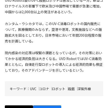
UVD Robots製のUV-C殺菌ロボットは普及している一方，新型コ
ロナウイルスの影響下で欧米及び中国市場で需要が急激に増加，
中国からは2,000台以上の発注があるという。
カンタム・ウシカタでは，このUV-C消毒ロボットの国内販売に
ついて，医療機関のみならず，空港や港湾，文教施設などへの販
路拡大を図るとしており，日本市場において年間200台程度の販
売を計画している。
院内感染の対応策は喫緊の課題となっているが，その対策におい
てかかる経済的負担は大きくなる。UVD RobotではUV-C消毒効
果とともに，自律走行型ロボットの導入による経済的効果も検証
しており，そのアドバンテージを示しているという。
キーワード：
UVC
コロナ
ロボット
殺菌
深紫外線