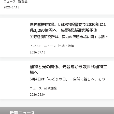
ニュース
新製品
2026.07.13
国内照明市場、LED更新需要で2030年に1
兆3,280億円へ 矢野経済研究所予測
矢野経済研究所は、国内の照明市場に関する調査
結果を発表した（ニュースリリース）。2025年
PICK UP
ニュース
市場・政策
の国内照明総市場規模は、前年比3.8％増の1兆
910億2,500万円と推計している。既設の蛍光灯
2026.07.13
などからLED照明への更新需要が、…
植物と光の関係、光合成から次世代植物工
場へ
5月4日は「みどりの日」ー自然に親しみ、その恩
恵に感謝する日として、植物や環境について考え
ニュース
研究開発
る機会でもある。植物の成長を支えているものの
一つが「光」である。太陽光を受けた植物は、光
2026.05.04
合成によって二酸化炭素と水から糖やデンプン…
新着ニュース