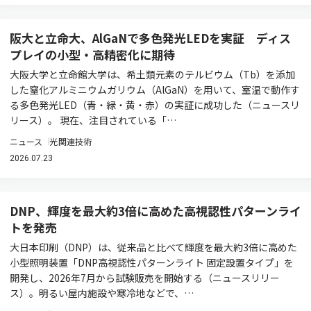
阪大と立命大、AlGaNで多色発光LEDを実証 ディス
プレイの小型・高精密化に期待
大阪大学と立命館大学は、希土類元素のテルビウム（Tb）を添加
した窒化アルミニウムガリウム（AlGaN）を用いて、室温で動作す
る多色発光LED（青・緑・黄・赤）の実証に成功した（ニュースリ
リース）。 現在、注目されている「…
ニュース
光関連技術
2026.07.23
DNP、輝度を最大約3倍に高めた高視認性パターンライ
トを発売
大日本印刷（DNP）は、従来品と比べて輝度を最大約3倍に高めた
小型照明装置「DNP高視認性パターンライト 固定設置タイプ」を
開発し、2026年7月から試験販売を開始する（ニュースリリー
ス）。明るい屋内施設や寒冷地などで、…