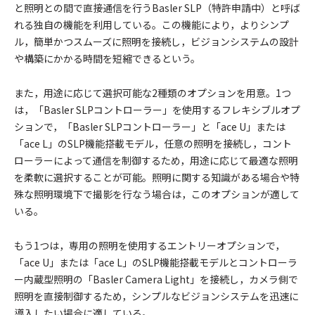
と照明との間で直接通信を行うBasler SLP（特許申請中）と呼ば
れる独自の機能を利用している。この機能により，よりシンプ
ル，簡単かつスムーズに照明を接続し，ビジョンシステムの設計
や構築にかかる時間を短縮できるという。
また，用途に応じて選択可能な2種類のオプションを用意。1つ
は，「Basler SLPコントローラー」を使用するフレキシブルオプ
ションで，「Basler SLPコントローラー」と「ace U」または
「ace L」のSLP機能搭載モデル，任意の照明を接続し，コント
ローラーによって通信を制御するため，用途に応じて最適な照明
を柔軟に選択することが可能。照明に関する知識がある場合や特
殊な照明環境下で撮影を行なう場合は，このオプションが適して
いる。
もう1つは，専用の照明を使用するエントリーオプションで，
「ace U」または「ace L」のSLP機能搭載モデルとコントローラ
ー内蔵型照明の「Basler Camera Light」を接続し，カメラ側で
照明を直接制御するため，シンプルなビジョンシステムを迅速に
導入したい場合に適している。