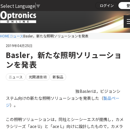
Select Language
▼
ログイン
登
HOME
ニュース
Basler，新たな照明ソリューションを発表
2019年04月25日
Basler，新たな照明ソリューショ
ンを発表
ニュース
光関連技術
新製品
独Baslerは，ビジョンシ
ステム向けの新たな照明ソリューションを発表した（
製品ペー
ジ
）。
この照明ソリューションは，同社とシーシーエスが提携し，カメ
ラシリーズ「ace U」と「ace L」向けに設計したもので，カメラ