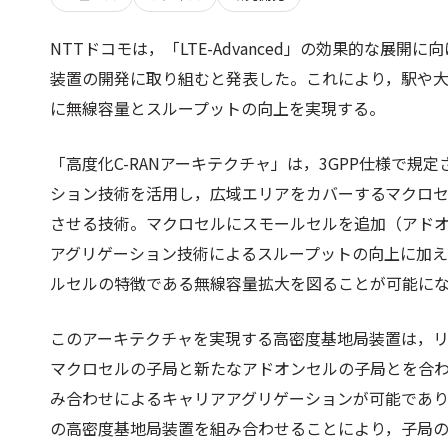
NTTドコモは，「LTE-Advanced」の効果的な展
装置の開発に取り組むと発表した。これにより，駅や
に無線容量とスループットの向上を実現する。
「高度化C-RANアーキテクチャ」は，3GPP仕様で規定さ
ション技術を活用し，広域エリアをカバーするマクロ
させる技術。マクロセルにスモールセルを追加（アド
アグリゲーション技術によるスループットの向上に加
ルセルの特徴である無線容量拡大を図ることが可能に
このアーキテクチャを実現する高密度基地局装置は，
マクロセルの子局と新たなアドオンセルの子局とを合わ
み合わせによるキャリアアグリゲーションが可能であ
の高密度基地局装置を組み合わせることにより，子局