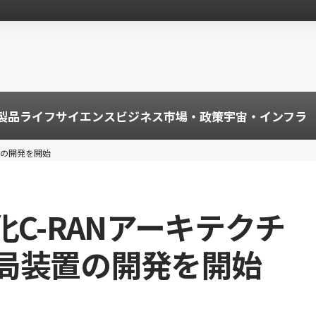
製品
ライフサイエンス
ビジネス
市場・政策
宇宙・インフラ
置の開発を開始
化C-RANアーキテクチ
局装置の開発を開始