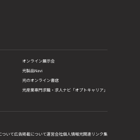
オンライン展示会
光製品Navi
光のオンライン書店
光産業専門求職・求人ナビ「オプトキャリア」
E について
広告掲載について
運営会社
個人情報
光関連リンク集