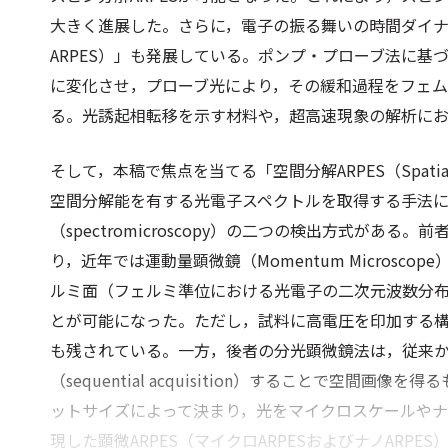
大きく進展した。さらに，電子の振る舞いの時間ダイナミクス
ARPES）」も発展している。ポンプ・プローブ法に
に変化させ，プローブ光により，その緩和過程をフェ
る。光誘起相転移を示す材料や，超高速現象の解析に
そして，本稿で焦点を当てる「空間分解ARPES（Spatial
空間分解能を有する光電子スペクトルを取得する手法には，
（spectromicroscopy）の二つの検出方式がある。前
り，近年では運動量顕微鏡（Momentum Micros
ルミ面（フェルミ準位における光電子の二次元波数分
とが可能になった。ただし，試料に高電圧を印加する
も残されている。一方，後者の分光顕微鏡法は，従来
（sequential acquisition）することで空
ットサイズによって決まり，光をマイクロスケールや
現した顕微ARPES（マイクロARPESおよびナノAR