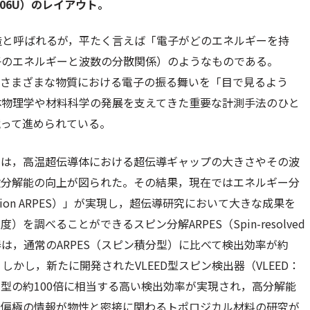
L06U）のレイアウト。
造と呼ばれるが，平たく言えば「電子がどのエネルギーを持
子のエネルギーと波数の分散関係）のようなものである。
ど，さまざまな物質における電子の振る舞いを「目で見るよう
固体物理学や材料科学の発展を支えてきた重要な計測手法のひと
競って進められている。
期には，高温超伝導体における超伝導ギャップの大きさやその波
数分解能の向上が図られた。その結果，現在ではエネルギー分
olution ARPES）」が実現し，超伝導研究において大きな成果を
調べることができるスピン分解ARPES（Spin-resolved
器は，通常のARPES（スピン積分型）に比べて検出効率が約
。しかし，新たに開発されたVLEED型スピン検出器（VLEED：
on）により，モット型の約100倍に相当する高い検出効率が実現され，高分解能
ピン偏極の情報が物性と密接に関わるトポロジカル材料の研究が