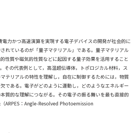
消費電力かつ高速演算を実現する電子デバイスの開発が社会的に
待されているのが「量子マテリアル」である。量子マテリアル
気的性質や磁気的性質などに起因する量子効果を活用すること
す。その代表例として，高温超伝導体，トポロジカル材料，ス
子マテリアルの特性を理解し，自在に制御するためには，物質
可欠である。電子がどのように運動し，どのようなエネルギー
の本質的な理解につながる。その電子の振る舞いを最も直接的
ngle-Resolved Photoemission