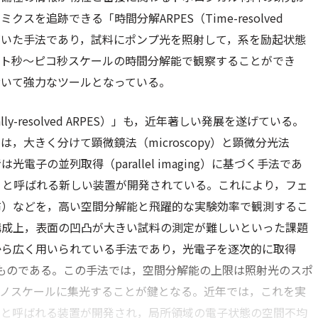
を追跡できる「時間分解ARPES（Time-resolved
基づいた手法であり，試料にポンプ光を照射して，系を励起状態
ムト秒～ピコ秒スケールの時間分解能で観察することができ
おいて強力なツールとなっている。
ly-resolved ARPES）」も，近年著しい発展を遂げている。
大きく分けて顕微鏡法（microscopy）と顕微分光法
者は光電子の並列取得（parallel imaging）に基づく手法であ
cope）と呼ばれる新しい装置が開発されている。これにより，フェ
布）などを，高い空間分解能と飛躍的な実験効率で観測するこ
構成上，表面の凹凸が大きい試料の測定が難しいといった課題
から広く用いられている手法であり，光電子を逐次的に取得
間画像を得るものである。この手法では，空間分解能の上限は照射光のスポ
ナノスケールに集光することが鍵となる。近年では，これを実
PES）と呼ばれる装置が開発され，局所領域の電子状態の空間不均