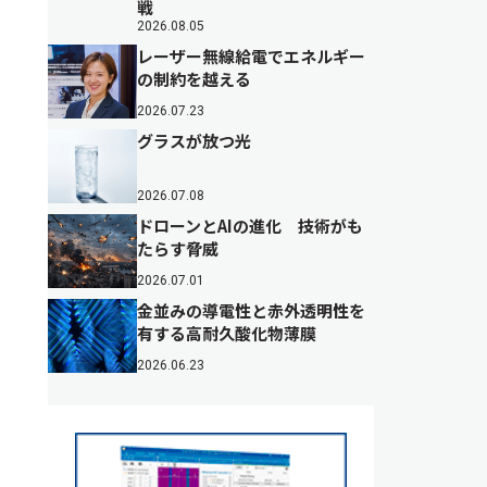
戦
2026.08.05
レーザー無線給電でエネルギー
の制約を越える
2026.07.23
グラスが放つ光
2026.07.08
ドローンとAIの進化 技術がも
たらす脅威
2026.07.01
金並みの導電性と赤外透明性を
有する高耐久酸化物薄膜
2026.06.23