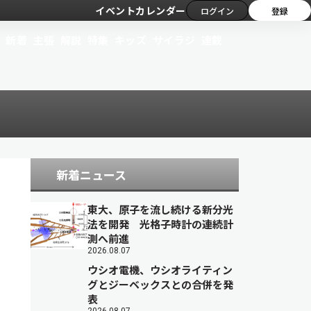
イベントカレンダー
ログイン
登録
新着
主張
解説
特集
キッズ
サイラジ
連載
新着ニュース
東大、原子を流し続ける新分光
法を開発 光格子時計の連続計
測へ前進
2026.08.07
ウシオ電機、ウシオライティン
グとジーベックスとの合併を発
表