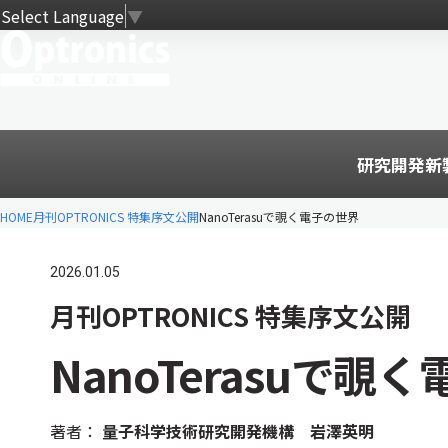
Select Language
▼
研究開発
新
HOME
月刊OPTRONICS 特集序文公開
NanoTerasuで覗く電子の世界
2026.01.05
月刊OPTRONICS 特集序文公開
NanoTerasuで覗
著者：
量子科学技術研究開発機構 岩澤英明