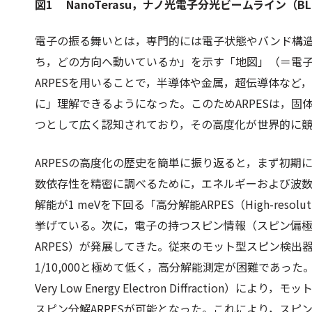
図1 NanoTerasu，ナノ光電子分光ビームライン（B
電子の振る舞いとは，専門的には電子状態やバンド構
ち，どの方向へ動いているか」を示す「地図」（＝電
ARPESを用いることで，半導体や金属，超伝導体な
に」理解できるようになった。このためARPESは，
つとして広く認知されており，その高度化が世界的に
ARPESの高度化の歴史を簡単に振り返ると，まず初
数依存性を精密に調べるために，エネルギーおよび波
解能が1 meVを下回る「高分解能ARPES（High-res
挙げている。次に，電子の持つスピン情報（スピン偏極度）を
ARPES）が発展してきた。従来のモット型スピン検出
1/10,000と極めて低く，高分解能測定が困難であった
Very Low Energy Electron Diffracti
スピン分解ARPESが可能となった。これにより，ス