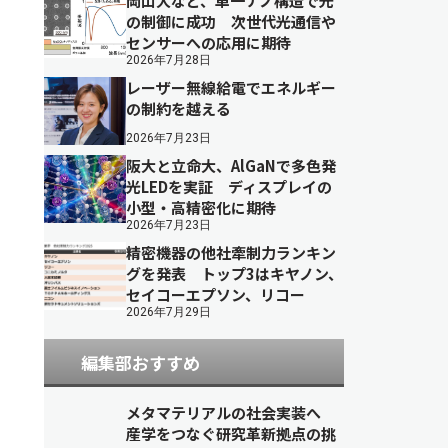
岡山大など、単一ナノ構造で光
の制御に成功 次世代光通信や
センサーへの応用に期待
2026年7月28日
レーザー無線給電でエネルギー
の制約を越える
2026年7月23日
阪大と立命大、AlGaNで多色発
光LEDを実証 ディスプレイの
小型・高精密化に期待
2026年7月23日
精密機器の他社牽制力ランキン
グを発表 トップ3はキヤノン、
セイコーエプソン、リコー
2026年7月29日
編集部おすすめ
メタマテリアルの社会実装へ
産学をつなぐ研究革新拠点の挑