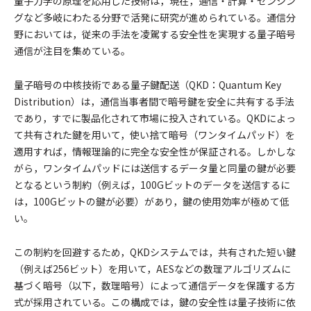
量子力学の原理を応用した技術は，現在，通信・計算・センシン
グなど多岐にわたる分野で活発に研究が進められている。通信分
野においては，従来の手法を凌駕する安全性を実現する量子暗号
通信が注目を集めている。
量子暗号の中核技術である量子鍵配送（QKD：Quantum Key
Distribution）は，通信当事者間で暗号鍵を安全に共有する手法
であり，すでに製品化されて市場に投入されている。QKDによっ
て共有された鍵を用いて，使い捨て暗号（ワンタイムパッド）を
適用すれば，情報理論的に完全な安全性が保証される。しかしな
がら，ワンタイムパッドには送信するデータ量と同量の鍵が必要
となるという制約（例えば，100Gビットのデータを送信するに
は，100Gビットの鍵が必要）があり，鍵の使用効率が極めて低
い。
この制約を回避するため，QKDシステムでは，共有された短い鍵
（例えば256ビット）を用いて，AESなどの数理アルゴリズムに
基づく暗号（以下，数理暗号）によって通信データを保護する方
式が採用されている。この構成では，鍵の安全性は量子技術に依