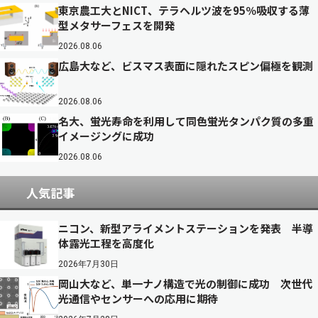
東京農工大とNICT、テラヘルツ波を95％吸収する薄
型メタサーフェスを開発
2026.08.06
広島大など、ビスマス表面に隠れたスピン偏極を観測
2026.08.06
名大、蛍光寿命を利用して同色蛍光タンパク質の多重
イメージングに成功
2026.08.06
人気記事
ニコン、新型アライメントステーションを発表 半導
体露光工程を高度化
2026年7月30日
岡山大など、単一ナノ構造で光の制御に成功 次世代
光通信やセンサーへの応用に期待