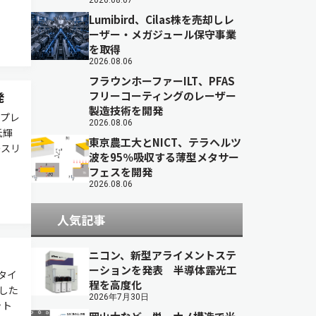
2026.08.07
Lumibird、Cilas株を売却しレ
ーザー・メガジュール保守事業
を取得
2026.08.06
フラウンホーファーILT、PFAS
発
フリーコーティングのレーザー
製造技術を開発
スプレ
2026.08.06
低輝
東京農工大とNICT、テラヘルツ
ースリ
波を95％吸収する薄型メタサー
フェスを開発
2026.08.06
人気記事
ニコン、新型アライメントステ
ーションを発表 半導体露光工
タイ
程を高度化
売した
2026年7月30日
ット