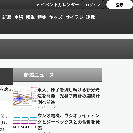
イベントカレンダー
ログイン
登録
新着
主張
解説
特集
キッズ
サイラジ
連載
新着ニュース
目を表示
東大、原子を流し続ける新分光
法を開発 光格子時計の連続計
測へ前進
2026.08.07
ウシオ電機、ウシオライティン
変位チ
グとジーベックスとの合併を発
サは
表
お