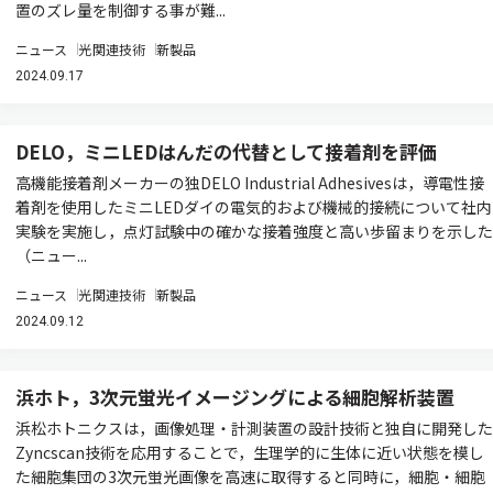
置のズレ量を制御する事が難...
ニュース
光関連技術
新製品
2024.09.17
DELO，ミニLEDはんだの代替として接着剤を評価
高機能接着剤メーカーの独DELO Industrial Adhesivesは，導電性接
着剤を使用したミニLEDダイの電気的および機械的接続について社内
実験を実施し，点灯試験中の確かな接着強度と高い歩留まりを示した
（ニュー...
ニュース
光関連技術
新製品
2024.09.12
浜ホト，3次元蛍光イメージングによる細胞解析装置
浜松ホトニクスは，画像処理・計測装置の設計技術と独自に開発した
Zyncscan技術を応用することで，生理学的に生体に近い状態を模し
た細胞集団の3次元蛍光画像を高速に取得すると同時に，細胞・細胞