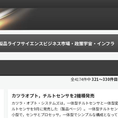
製品
ライフサイエンス
ビジネス
市場・政策
宇宙・インフラ
全4174件中
321〜330件
カツラオプト，チルトセンサを2機種発売
カツラ・オプト・システムズは，一体型チルトセンサと一体型
ルトセンサを9月に発売した（製品ページ）。 一体型チルトセン
小型で，センサとプロセッサ，一体型でシンプルな構成となって