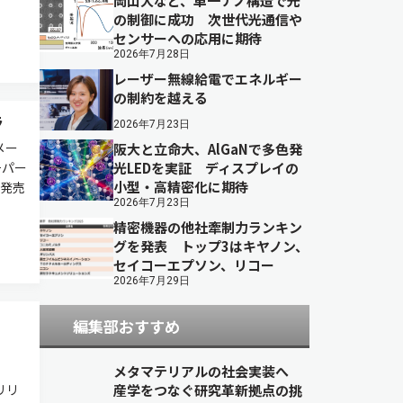
岡山大など、単一ナノ構造で光
の制御に成功 次世代光通信や
センサーへの応用に期待
2026年7月28日
レーザー無線給電でエネルギー
の制約を越える
ラ
2026年7月23日
メー
阪大と立命大、AlGaNで多色発
チパー
光LEDを実証 ディスプレイの
小型・高精密化に期待
を発売
2026年7月23日
精密機器の他社牽制力ランキン
グを発表 トップ3はキヤノン、
セイコーエプソン、リコー
2026年7月29日
編集部おすすめ
メタマテリアルの社会実装へ
リリ
産学をつなぐ研究革新拠点の挑