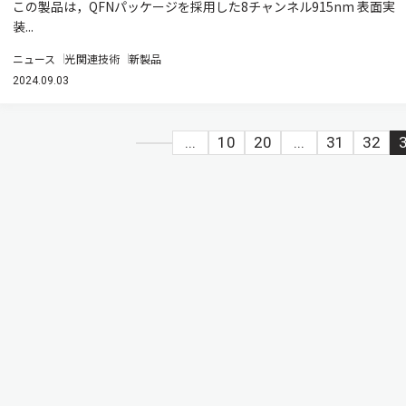
この製品は，QFNパッケージを採用した8チャンネル915nm 表面実
装...
ニュース
光関連技術
新製品
2024.09.03
...
10
20
...
31
32