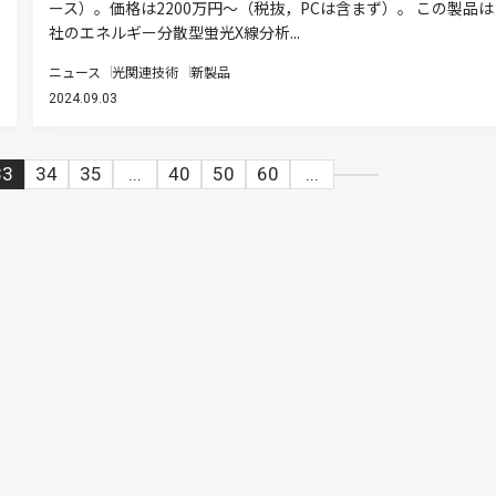
ース）。価格は2200万円～（税抜，PCは含まず）。 この製品
社のエネルギー分散型蛍光X線分析...
ニュース
光関連技術
新製品
2024.09.03
33
34
35
...
40
50
60
...