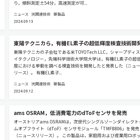
り，傾斜測定±54分，高速測定が可...
ニュース
光関連技術
新製品
2024.09.13
東陽テクニカら，有機EL素子の超低輝度検査技術開
東陽テクニカの子会社である米TOYOTech LLC，シャープディ
イテクノロジー，先端科学技術大学院大学は，有機EL素子の超
度における挙動を調べる検査技術を開発したと発表した（ニュ
リース）。 有機EL素子...
ニュース
光関連技術
新製品
2024.09.12
ams OSRAM，低消費電力のdToFセンサを発売
オーストリアams OSRAMは，次世代シングルゾーンダイレクト
ムオブフライト（dToF）センサモジュール「TMF8806」を発
（ニュースリリース）。 この製品は，家庭用および産業用ロボ