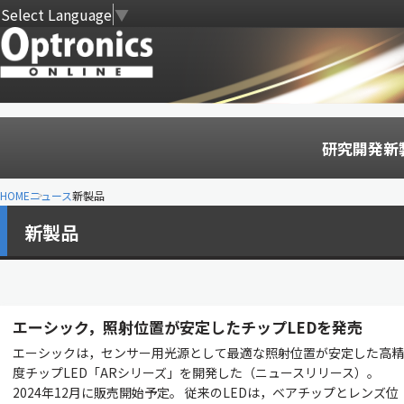
Select Language
▼
研究開発
新
HOME
ニュース
新製品
新製品
エーシック，照射位置が安定したチップLEDを発売
エーシックは，センサー用光源として最適な照射位置が安定した高精
度チップLED「ARシリーズ」を開発した（ニュースリリース）。
2024年12月に販売開始予定。 従来のLEDは，ベアチップとレンズ位