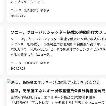
のアプリケーションに...
ニュース
光関連技術
新製品
2024.09.10
ソニー，グローバルシャッター搭載の映像向けカメ
ソニーは，グローバルシャッター機能を備えた2/3型3板式4Kイ
ジセンサーを搭載し，小型軽量で設置場所の自由度の高いマル
パスカメラ「HDC-P50A」と，その関連オプションライセンス
すると発表した（ニュース...
ニュース
光関連技術
新製品
2024.09.06
島津，高感度エネルギー分散型蛍光X線分析装置発売
島津製作所は9月3日，エネルギー分散型蛍光X線分析装置
「ALTRACE（アルトレス）」を発売すると発表した（ニュース