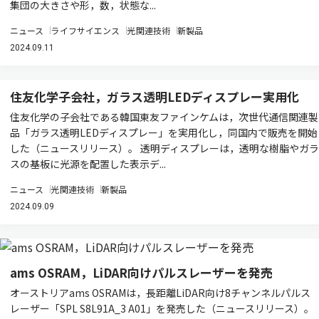
集団の大きさや形，数，状態な...
ニュース
ライフサイエンス
光関連技術
新製品
2024.09.11
住友化学子会社，ガラス透明LEDディスプレー実用化
住友化学の子会社である韓国東友ファインケムは，次世代通信関連製
品「ガラス透明LEDディスプレー」を実用化し，同国内で販売を開始
した（ニュースリリース）。 透明ディスプレーは，透明な樹脂やガラ
スの基板に光源を配置した表示デ...
ニュース
光関連技術
新製品
2024.09.09
ams OSRAM，LiDAR向けパルスレーザーを発売
オーストリアams OSRAMは，長距離LiDAR向け8チャンネルパルス
レーザー「SPL S8L91A_3 A01」を発売した（ニュースリリース）。