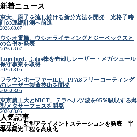
新着ニュース
東大、原子を流し続ける新分光法を開発 光格子時
計の連続計測へ前進
2026.08.07
ウシオ電機、ウシオライティングとジーベックスと
の合併を発表
2026.08.07
Lumibird、Cilas株を売却しレーザー・メガジュール
保守事業を取得
2026.08.06
フラウンホーファーILT、PFASフリーコーティング
のレーザー製造技術を開発
2026.08.06
東京農工大とNICT、テラヘルツ波を95％吸収する薄
型メタサーフェスを開発
2026.08.06
人気記事
ニコン、新型アライメントステーションを発表 半
導体露光工程を高度化