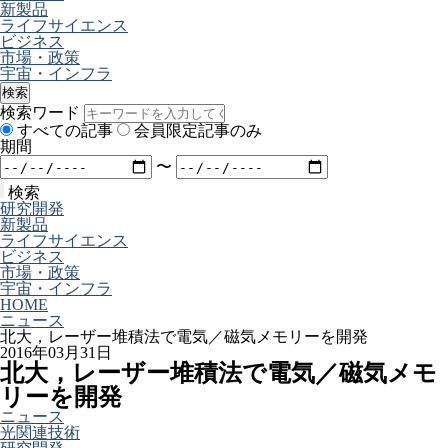
新製品
ライフサイエンス
ビジネス
市場・政策
宇宙・インフラ
検索
検索ワード
すべての記事
会員限定記事のみ
期間
〜
検索
研究開発
新製品
ライフサイエンス
ビジネス
市場・政策
宇宙・インフラ
HOME
ニュース
北大，レーザー堆積法で電気／磁気メモリーを開発
2016年03月31日
北大，レーザー堆積法で電気／磁気メモ
リーを開発
ニュース
光関連技術