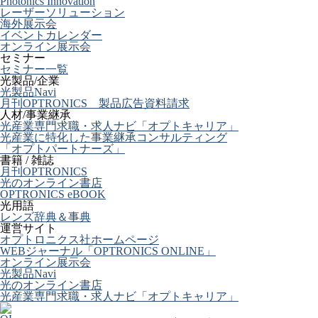
Photonics Innovation
レーザーソリューション
海外展示会
イベントカレンダー
オンライン展示会
セミナー
セミナー一覧
光製品/企業
光製品Navi
月刊OPTRONICS 製品広告資料請求
人材/事業継承
光産業専門求職・求人ナビ「オプトキャリア」
光産業に特化した事業継承コンサルティング
「オプトパートナーズ」
書籍 / 雑誌
月刊OPTRONICS
光のオンライン書店
OPTRONICS eBOOK
光用語
レンズ辞典＆事典
運営サイト
オプトロニクス社ホームページ
WEBジャーナル「OPTRONICS ONLINE」
オンライン展示会
光製品Navi
光のオンライン書店
光産業専門求職・求人ナビ「オプトキャリア」