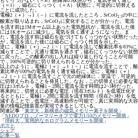
もくっつかない（＝B）絶縁体の状態から，電気を良く通し
（＝1），磁石にくっつく（＝A） 状態に，可逆的に切替える
ことに成功した。
電極2（＋）→1（－）に電流を流したところ，SrCoO
の中に
2.5
酸素が取り込まれ，SrCoO
に変化することが分かった。電流
3
を流す前は1Mオーム以上あった電気抵抗が，電流を流した後
には1Kオームに減少し，電気を良く通すようになった。ま
た，電流を流す前は磁石を近づけてもくっつかない状態だった
が，電流を流した後には磁石にくっつく性質を示した。
逆に，電極1（＋）→2（－）に電流を流して酸素比率を83%に
減らすことで，元通り電気を通さず，磁石にくっつかない状態
に戻った。この酸素の出し入れは繰り返し行なうことが可能
で，100%可逆的に切り替えられることが分かった。
以上のように，電極2（＋）→1（－）に電流を流すことで，酸
素比率が100%の電気を良く通す磁石に，逆に，電極1（＋）
→2（－）に電流を流すことで元の絶縁体に，室温で，可逆的
に切替えられることを発見した。なお，この切替えに必要な電
圧は±3ボルト，電極1－2間に電流を流す時間は2~3秒だった。
将来的に，切替えに必要な電圧（現在3ボルト）を低電圧化す
るとともに，電極1－2間に電流を流す時間（現在2~3秒）を低
減することで，低電圧・高速動作が可能で，真に実用的な大容
量の情報記憶装置が実現できるとしている。
関連記事「
東北大，新構造の磁気メモリー素子を開発
」
「
NEDOプロ，ノーマリーオフで電力1/10のメモリー開発
」
「
理科大，実用的なホログラムメモリーを開発
」
ポスト
シェア
記事一覧