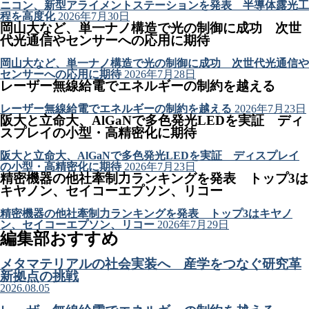
ニコン、新型アライメントステーションを発表 半導体露光工
程を高度化
2026年7月30日
岡山大など、単一ナノ構造で光の制御に成功 次世
代光通信やセンサーへの応用に期待
岡山大など、単一ナノ構造で光の制御に成功 次世代光通信や
センサーへの応用に期待
2026年7月28日
レーザー無線給電でエネルギーの制約を越える
レーザー無線給電でエネルギーの制約を越える
2026年7月23日
阪大と立命大、AlGaNで多色発光LEDを実証 ディ
スプレイの小型・高精密化に期待
阪大と立命大、AlGaNで多色発光LEDを実証 ディスプレイ
の小型・高精密化に期待
2026年7月23日
精密機器の他社牽制力ランキングを発表 トップ3は
キヤノン、セイコーエプソン、リコー
精密機器の他社牽制力ランキングを発表 トップ3はキヤノ
ン、セイコーエプソン、リコー
2026年7月29日
編集部おすすめ
メタマテリアルの社会実装へ 産学をつなぐ研究革
新拠点の挑戦
2026.08.05