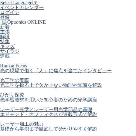
Select Language
▼
イベントカレンダー
ログイン
登録
新着
主張
解説
特集
キッズ
サイラジ
連載
Human Focus
光の現場で働く「人」に焦点を当てたインタビュー
光工学の実際
光工学を操る上で欠かせない物理や知識を解説
ひかり探究
光学習教材を用いた初心者のための光学講座
レーザー光学とレーザー用光学部品の基礎
エドモンド・オプティクスが連載形式で解説
レーザー加工の魅力
基礎から事例まで徹底して分かりやすく解説