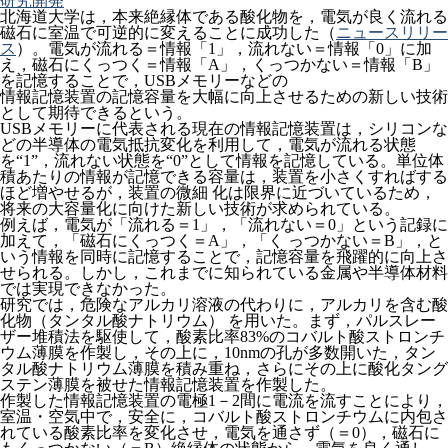
研究開発
北海道大学は，本来絶縁体である酸化物を，電気が良く流れる
磁石に室温で可逆的に変えることに成功した（
ニュースリリー
ス
）。電気が流れる＝情報「1」，流れない＝情報「0」に加
え，磁石にくっつく＝情報「A」，くっつかない＝情報「B」
を記憶することで，USBメモリーなどの
情報記憶装置の記憶容量を大幅に向上させるための新しい技術
として期待できるという。
USBメモリーに代表される現在の情報記憶装置は，シリコンな
どの半導体の電気抵抗変化を利用して，電気が流れる状態
を“1”，流れない状態を“0”として情報を記憶している。単位体
積あたりの情報が記憶できる容量は，装置を小さくすればする
ほど増やせるが，装置の微細 化は限界に近づいているため，
将来の大容量化に向けた新しい技術が求められている。
例えば，電気が「流れる＝1」，「流れない＝0」という記録に
加えて，「磁石にくっつく＝A」，「く っつかない＝B」，と
いう情報を同時に記憶することで，記憶容量を飛躍的に向上さ
せられる。しかし，これまでに知られている金属や半導体材料
では実現できなかった。
研究では，危険なアルカリ溶液の代わりに，アルカリを含む酸
化物（タンタル酸ナトリウム） を用いた。まず，パルスレー
ザー堆積法を駆使して，酸素比率83%のコバルト酸ストロンチ
ウム薄膜を作製し，その上に，10nmの孔が多数開いた，タン
タル酸ナトリウム薄膜を積み重ね，さらにその上に酸化タング
ステン薄膜を被せた情報記憶装置を作製した。
作製した情報記憶装置の電極1－2間に電流を流すことにより，
室温・空気中で，安全に，コバルト酸ストロンチウムに内包さ
れている酸素比率を変化させ，電気を通さず（＝0），磁石に