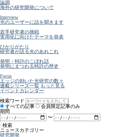
論調
海外の研究開発について
Interview
光のユーザーに話を聞きます
若手研究者の挑戦
実用化に向けたテーマを発表
ひかりがたり
研究者が語る光のあれこれ
発明・特許のこぼれ話
発明にまつわる特許の歴史
Focus
エッジの効いた光研究の数々
連載シリーズ一覧
もっと見る
イベントカレンダー
検索ワード
すべての記事
会員限定記事のみ
期間
〜
検索
ニュースカテゴリー
研究開発