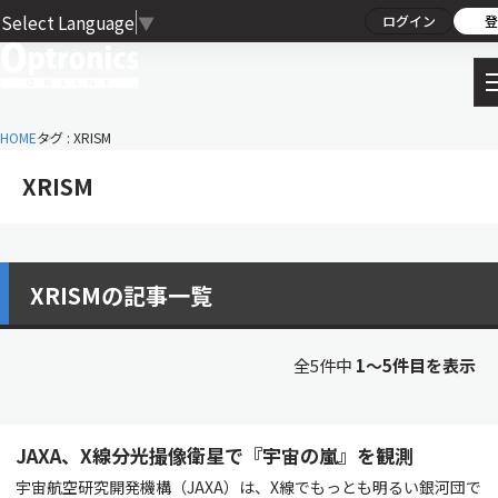
Select Language
▼
ログイン
登
HOME
タグ : XRISM
XRISM
XRISMの記事一覧
全5件中
1〜5件目を表示
JAXA、X線分光撮像衛星で『宇宙の嵐』を観測
宇宙航空研究開発機構（JAXA）は、X線でもっとも明るい銀河団で