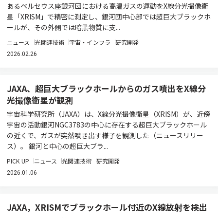
あるペルセウス座銀河団における高温ガスの運動をX線分光撮像衛
星「XRISM」で精密に測定し、銀河団中心部では超巨大ブラックホ
ールが、その外側では暗黒物質に支...
ニュース
光関連技術
宇宙・インフラ
研究開発
2026.02.26
JAXA、超巨大ブラックホールからのガス噴出をX線分
光撮像衛星が観測
宇宙科学研究所（JAXA）は、X線分光撮像衛星（XRISM）が、近傍
宇宙の活動銀河NGC3783の中心に存在する超巨大ブラックホール
の近くで、ガスが突然噴き出す様子を観測した（ニュースリリー
ス）。 銀河と中心の超巨大ブラ...
PICK UP
ニュース
光関連技術
研究開発
2026.01.06
JAXA，XRISMでブラックホール付近のX線放射を検出