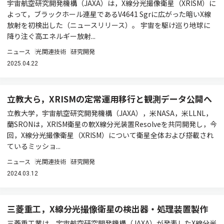
宇宙航空研究開発機構（JAXA）は，X線分光撮像衛星（XRISM）に
よって，ブラックホール連星であるV4641 Sgrに広がった暗いX線
放射を初検出した（ニュースリリース）。 宇宙を駆け巡り地球に
降り注ぐ高エネルギー放射...
ニュース
光関連技術
研究開発
2025.04.22
立教大ら，XRISMの定常運用移行と観測データ公開へ
立教大学，宇宙航空研究開発機構（JAXA），米NASA，米LLNL，
蘭SRONは，XRISM衛星の軟X線分光装置Resolveを共同開発し，今
回，X線分光撮像衛星（XRISM）について衛星全体および搭載され
ているミッショ...
ニュース
光関連技術
研究開発
2024.03.12
三菱重工，X線分光撮像衛星の検出器・処理装置製作
三菱重工業は，宇宙航空研究開発機構（JAXA）が発表したX線分光