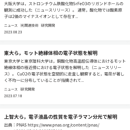
大阪大学は，ストロンチウム鉄酸化物SrFeO3のリガンドホールの
観測に成功した（ニュースリリース）。 通常，酸化物では酸素原
子は2価のマイナスイオンとして存在す...
ニュース
光関連技術
研究開発
2023.08.23
東大ら，モット絶縁体相の電子状態を解明
東京大学と東京理科大学は，銅酸化物高温超伝導体におけるモット
絶縁体相の極近傍における電子状態を解明した（ニュースリリー
ス）。 CuO2の電子状態を空間的に走査し観察すると，電荷が著し
く不均一に分布していることが指摘されて...
ニュース
研究開発
2023.07.18
上智大ら，電子液晶の性質を電子ラマン分光で解明
出典：PNAS https://www.pnas.org/content/pnas/