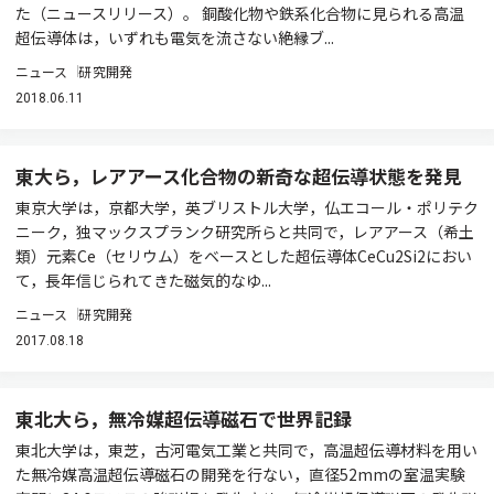
た（ニュースリリース）。 銅酸化物や鉄系化合物に見られる高温
超伝導体は，いずれも電気を流さない絶縁ブ...
ニュース
研究開発
2018.06.11
東大ら，レアアース化合物の新奇な超伝導状態を発見
東京大学は，京都大学，英ブリストル大学，仏エコール・ポリテク
ニーク，独マックスプランク研究所らと共同で，レアアース（希土
類）元素Ce（セリウム）をベースとした超伝導体CeCu2Si2におい
て，長年信じられてきた磁気的なゆ...
ニュース
研究開発
2017.08.18
東北大ら，無冷媒超伝導磁石で世界記録
東北大学は，東芝，古河電気工業と共同で，高温超伝導材料を用い
た無冷媒高温超伝導磁石の開発を行ない，直径52mmの室温実験