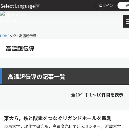
Select Language
▼
ログイン
登
HOME
タグ : 高温超伝導
高温超伝導
高温超伝導の記事一覧
全10件中
1〜10件目を表示
東大ら，鉄と酸素をつなぐリガンドホールを観測
東京大学，理化学研究所，高輝度光科学研究センター，近畿大学，