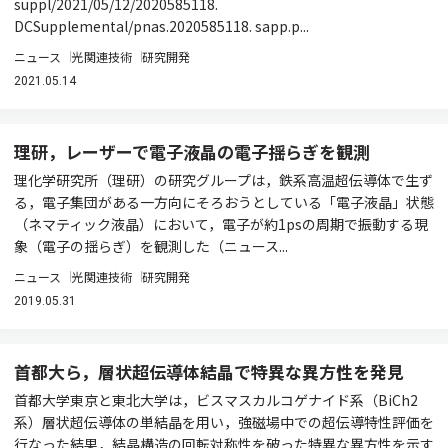
suppl/2021/05/12/2020585118.
DCSupplemental/pnas.2020585118. sapp.p...
ニュース
光関連技術
研究開発
2021.05.14
理研，レーザーで電子液晶の電子揺らぎを観測
理化学研究所（理研）の研究グループは，鉄系高温超伝導体で生ず
る，電子集団がある一方向にそろおうとしている「電子液晶」状態
（ネマティック液晶）において，電子が約1psの周期で振動する現
象（電子の揺らぎ）を観測した（ニュース...
ニュース
光関連技術
研究開発
2019.05.31
首都大ら，層状超伝導体結晶で特異な異方性を発見
首都大学東京と東北大学は，ビスマスカルコゲナイド系（BiCh2
系）層状超伝導体の単結晶を用い，強磁場中での超伝導特性評価を
行なった結果，結晶構造の回転対称性を破った特異な異方性を示す