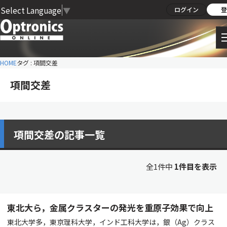
Select Language
▼
ログイン
登
HOME
タグ : 項間交差
項間交差
項間交差の記事一覧
全1件中
1件目を表示
東北大ら，金属クラスターの発光を重原子効果で向上
東北大学多，東京理科大学，インド工科大学は，銀（Ag）クラス