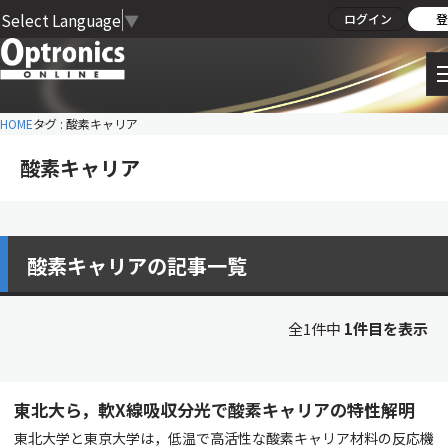
Select Language
▼
ログイン
登
HOME
タグ : 酸素キャリア
酸素キャリア
酸素キャリアの記事一覧
全1件中
1件目を表示
東北大ら，軟X線吸収分光で酸素キャリアの特性解明
東北大学と東京大学は，低温で高活性な酸素キャリア材料の反応機