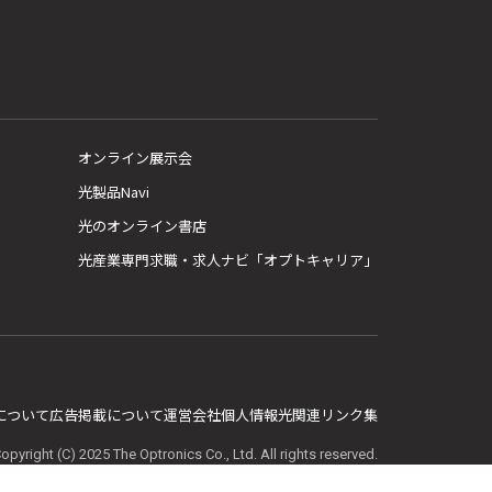
オンライン展示会
光製品Navi
光のオンライン書店
光産業専門求職・求人ナビ「オプトキャリア」
E について
広告掲載について
運営会社
個人情報
光関連リンク集
opyright (C) 2025 The Optronics Co., Ltd. All rights reserved.