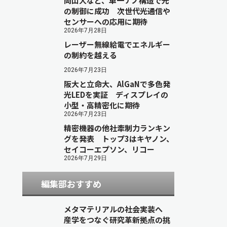
岡山大など、単一ナノ構造で光
の制御に成功 次世代光通信や
センサーへの応用に期待
2026年7月28日
レーザー無線給電でエネルギー
の制約を越える
2026年7月23日
阪大と立命大、AlGaNで多色発
光LEDを実証 ディスプレイの
小型・高精密化に期待
2026年7月23日
精密機器の他社牽制力ランキン
グを発表 トップ3はキヤノン、
セイコーエプソン、リコー
2026年7月29日
編集部おすすめ
メタマテリアルの社会実装へ
産学をつなぐ研究革新拠点の挑