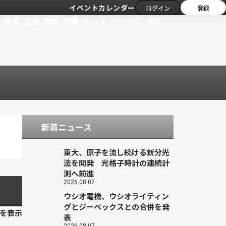
イベントカレンダー
ログイン
登録
新着
主張
解説
特集
キッズ
サイラジ
連載
新着ニュース
東大、原子を流し続ける新分光
法を開発 光格子時計の連続計
測へ前進
2026.08.07
ウシオ電機、ウシオライティン
グとジーベックスとの合併を発
目を表示
表