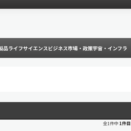
製品
ライフサイエンス
ビジネス
市場・政策
宇宙・インフラ
全1件中
1件