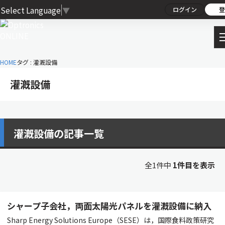
Select Language
▼
ログイン
登
HOME
タグ : 灌漑設備
灌漑設備
灌漑設備の記事一覧
全1件中
1件目を表示
シャープ子会社，両面太陽光パネルを灌漑設備に納入
Sharp Energy Solutions Europe（SESE）は，国際食料政策研究