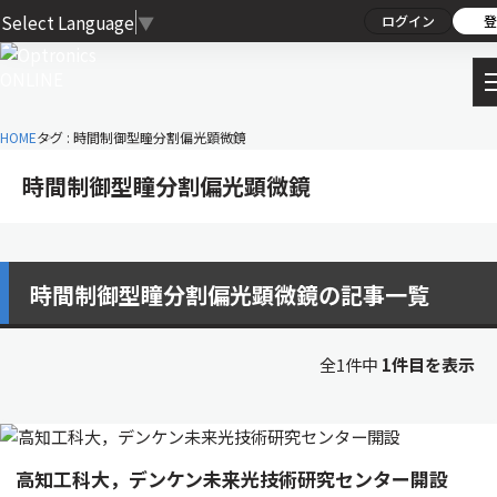
Select Language
▼
ログイン
登
HOME
タグ : 時間制御型瞳分割偏光顕微鏡
時間制御型瞳分割偏光顕微鏡
時間制御型瞳分割偏光顕微鏡の記事一覧
全1件中
1件目を表示
高知工科大，デンケン未来光技術研究センター開設