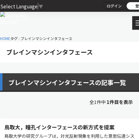
Select Language
▼
ログイン
登
HOME
タグ : ブレインマシンインタフェース
ブレインマシンインタフェース
ブレインマシンインタフェースの記事一覧
全1件中
1件目を表示
鳥取大，瞳孔インターフェースの新方式を提案
鳥取大学の研究グループは，対光反射現象を利用した意思伝達シス