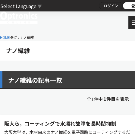
Select Language
▼
ログイン
登
HOME
タグ : ナノ繊維
ナノ繊維
ナノ繊維の記事一覧
全1件中
1件目を表示
阪大ら，コーティングで水濡れ故障を長時間抑制
大阪大学は，木材由来のナノ繊維を電子回路にコーティングするだ