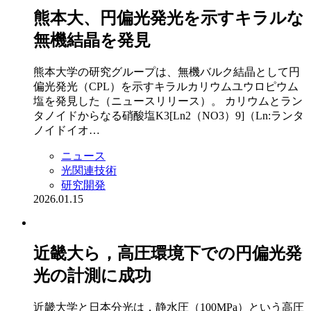
熊本大、円偏光発光を示すキラルな
無機結晶を発見
熊本大学の研究グループは、無機バルク結晶として円
偏光発光（CPL）を示すキラルカリウムユウロピウム
塩を発見した（ニュースリリース）。 カリウムとラン
タノイドからなる硝酸塩K3[Ln2（NO3）9]（Ln:ランタ
ノイドイオ…
ニュース
光関連技術
研究開発
2026.01.15
近畿大ら，高圧環境下での円偏光発
光の計測に成功
近畿大学と日本分光は，静水圧（100MPa）という高圧