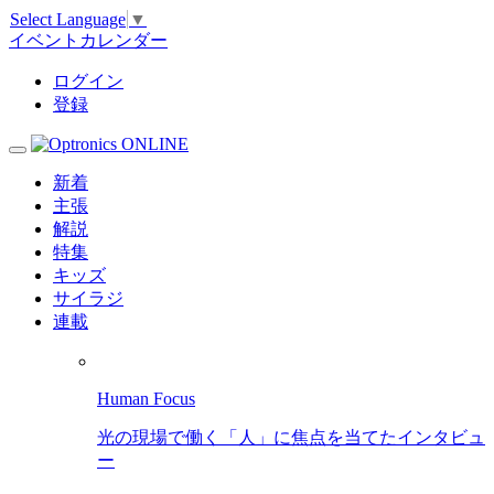
Select Language
▼
イベントカレンダー
ログイン
登録
新着
主張
解説
特集
キッズ
サイラジ
連載
Human Focus
光の現場で働く「人」に焦点を当てたインタビュ
ー