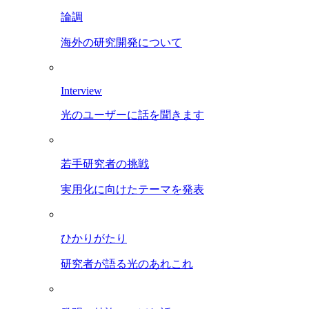
論調
海外の研究開発について
Interview
光のユーザーに話を聞きます
若手研究者の挑戦
実用化に向けたテーマを発表
ひかりがたり
研究者が語る光のあれこれ