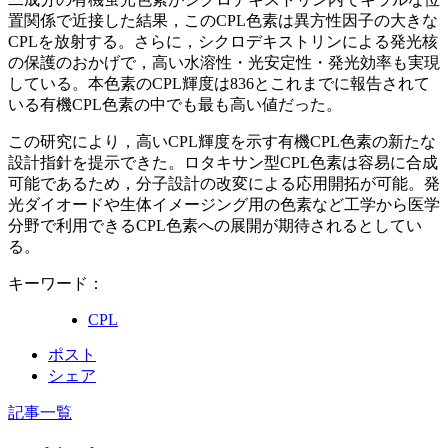
置関係で近接した結果，このCPL色素は異方性因子の大きな
CPLを放射する。さらに，シクロデキストリンによる発光核
の保護のおかげで，高い水溶性・光安定性・発光効率も実現
している。本色素のCPL輝度は836とこれまでに報告されて
いる有機CPL色素の中でも最も高い値だった。
この研究により，高いCPL輝度を示す有機CPL色素の新たな
設計指針を提示できた。ロタキサン型CPL色素は容易に合成
可能であるため，分子設計の改変による応用開拓が可能。発
光ダイオードや生体イメージング用の色素など工学から医学
分野で利用できるCPL色素への展開が期待されるとしてい
る。
キーワード：
CPL
ポスト
シェア
記事一覧