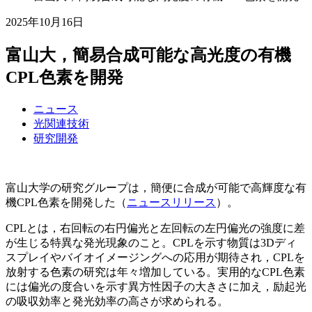
2025年10月16日
富山大，簡易合成可能な高光度の有機
CPL色素を開発
ニュース
光関連技術
研究開発
富山大学の研究グループは，簡便に合成が可能で高輝度な有
機CPL色素を開発した（
ニュースリリース
）。
CPLとは，右回転の右円偏光と左回転の左円偏光の強度に差
が生じる特異な発光現象のこと。CPLを示す物質は3Dディ
スプレイやバイオイメージングへの応用が期待され，CPLを
放射する色素の研究は年々増加している。実用的なCPL色素
には偏光の度合いを示す異方性因子の大きさに加え，励起光
の吸収効率と発光効率の高さが求められる。