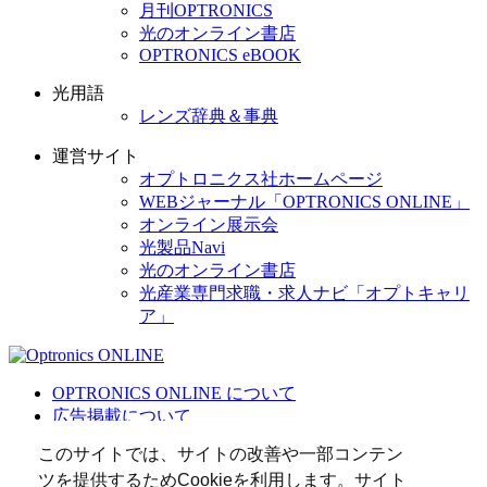
月刊OPTRONICS
光のオンライン書店
OPTRONICS eBOOK
光用語
レンズ辞典＆事典
運営サイト
オプトロニクス社ホームページ
WEBジャーナル「OPTRONICS ONLINE」
オンライン展示会
光製品Navi
光のオンライン書店
光産業専門求職・求人ナビ「オプトキャリ
ア」
OPTRONICS ONLINE について
広告掲載について
運営会社
このサイトでは、サイトの改善や一部コンテン
個人情報
ツを提供するためCookieを利用します。サイト
光関連リンク集