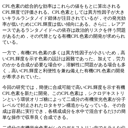
CPL色素の総合的な効率はこれらの値をもとに算出される
CPL輝度で評価される。CPL色素としては異方性因子が大き
いキラルランタノイド錯体が注目されているが，その発光効
率が低いためにCPL輝度は低い傾向にある。さらに，レアア
ースであるランタノイドへの依存は政治的リスクを伴う問題
があるため，その代替となる有機CPL色素の開発が求められ
ている。
一方で，有機CPL色素の多くは異方性因子が小さいため，高
いCPL輝度を示す色素の設計は困難であった。加えて，労力
のかかる合成が必要な場合や，溶解性に問題がある場合も多
く，高いCPL輝度と利便性を兼ね備えた有機CPL色素の開発
が希求されていた。
今回の研究では，簡便に合成可能で高いCPL輝度を示す有機
CPL色素を新たに開発。このCPL色素は，シクロデキストリ
ンという環状オリゴ糖によって二成分の有機蛍光色素が分子
レベルで封止されたロタキサン構造からなっている。その合
成は容易に実行でき，各構成成分を水中で混合するだけの簡
単な操作で収率良く合成できる。
二成分の有機蛍光色素がシクロデキストリン内でキラルな位