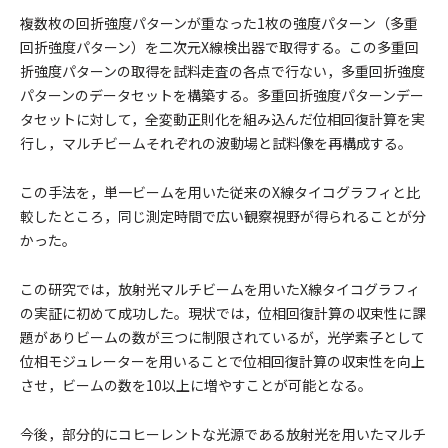
複数枚の回折強度パターンが重なった1枚の強度パターン（多重
回折強度パターン）を二次元X線検出器で取得する。この多重回
折強度パターンの取得を試料走査の各点で行ない，多重回折強度
パターンのデータセットを構築する。多重回折強度パターンデー
タセットに対して，全変動正則化を組み込んだ位相回復計算を実
行し，マルチビームそれぞれの波動場と試料像を再構成する。
この手法を，単一ビームを用いた従来のX線タイコグラフィと比
較したところ，同じ測定時間で広い観察視野が得られることが分
かった。
この研究では，放射光マルチビームを用いたX線タイコグラフィ
の実証に初めて成功した。現状では，位相回復計算の収束性に課
題がありビームの数が三つに制限されているが，光学素子として
位相モジュレーターを用いることで位相回復計算の収束性を向上
させ，ビームの数を10以上に増やすことが可能となる。
今後，部分的にコヒーレントな光源である放射光を用いたマルチ