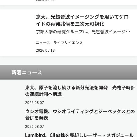
メタオプティクスは、その専門性の高さからカス
タム開発による対応が一般的であり、導入には…
京大、光超音波イメージングを用いてケロ
イドの再発兆候を三次元可視化
京都大学の研究グループは、光超音波イメージン
グを用いて、ケロイドの再発に微小循環の高酸素
ニュース
ライフサイエンス
化が生じることを明らかにした（ニュースリリー
ス）。 ケロイドは難治性皮膚疾患の一つであり、
2026.05.13
強いかゆみや痛みを生じる。ステロイド局所注…
新着ニュース
東大、原子を流し続ける新分光法を開発 光格子時計
の連続計測へ前進
2026.08.07
ウシオ電機、ウシオライティングとジーベックスとの
合併を発表
2026.08.07
Lumibird、Cilas株を売却しレーザー・メガジュール