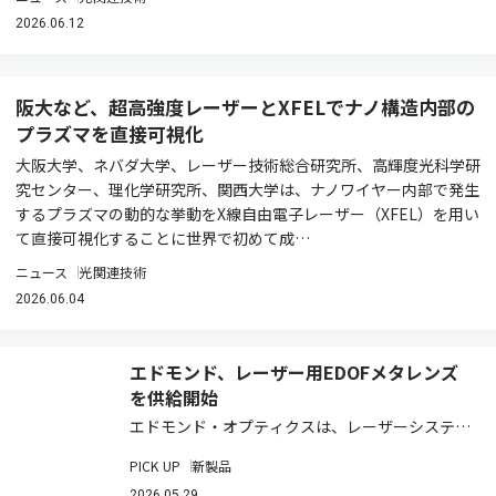
2026.06.12
阪大など、超高強度レーザーとXFELでナノ構造内部の
プラズマを直接可視化
大阪大学、ネバダ大学、レーザー技術総合研究所、高輝度光科学研
究センター、理化学研究所、関西大学は、ナノワイヤー内部で発生
するプラズマの動的な挙動をX線自由電子レーザー（XFEL）を用い
て直接可視化することに世界で初めて成…
ニュース
光関連技術
2026.06.04
エドモンド、レーザー用EDOFメタレンズ
を供給開始
エドモンド・オプティクスは、レーザーシステム
向けの焦点深度拡張（EDOF）メタレンズの在庫
PICK UP
新製品
販売を開始した（製品ページ）。これまで高度な
2026.05.29