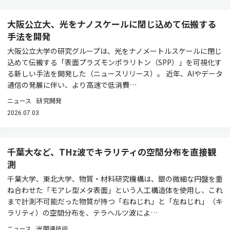
大阪公立大、光をナノスケールに閉じ込めて伝搬する
手法を開発
大阪公立大学の研究グループは、光をナノメートルスケールに閉じ
込めて伝搬する「表面プラズモンポラリトン（SPP）」を可視化す
る新しい手法を開発した（ニュースリリース）。 近年、AIやデータ
通信の発展に伴い、より高速で低消費…
ニュース
研究開発
2026.07.03
千葉大など、THz波でキラリティの空間分布を直接観
測
千葉大学、東北大学、物質・材料研究機構は、銀の微細な円盤を重
ね合わせた「モアレ型メタ表面」という人工構造体を使用し、これ
まで計測不可能だった物質が持つ「右ねじれ」と「左ねじれ」（キ
ラリティ）の空間分布を、テラヘルツ波によ…
ニュース
光関連技術